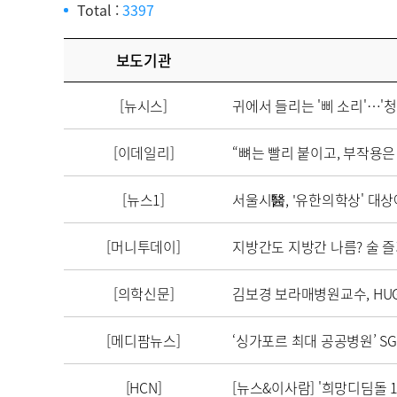
Total :
3397
보도기관
[뉴시스]
귀에서 들리는 '삐 소리'…'
[이데일리]
“뼈는 빨리 붙이고, 부작용은 
[뉴스1]
서울시醫, '유한의학상' 대
[머니투데이]
지방간도 지방간 나름? 술 즐기
[의학신문]
김보경 보라매병원교수, HUG 
[메디팜뉴스]
‘싱가포르 최대 공공병원’ S
[HCN]
[뉴스&이사람] '희망디딤돌