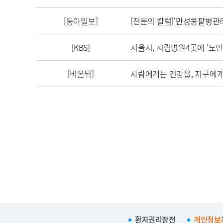
[동아일보]
[전문의 칼럼]‘만성콩팥병관
[KBS]
서울시, 시립병원4곳에 ‘노
[비온뒤]
사람에게는 건강을, 지구에
환자권리장전
개인정보