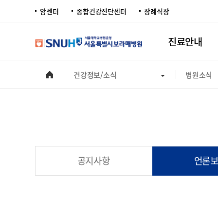
암센터
종합건강진단센터
장례식장
진료안내
건강정보/소식
병원소식
공지사항
언론