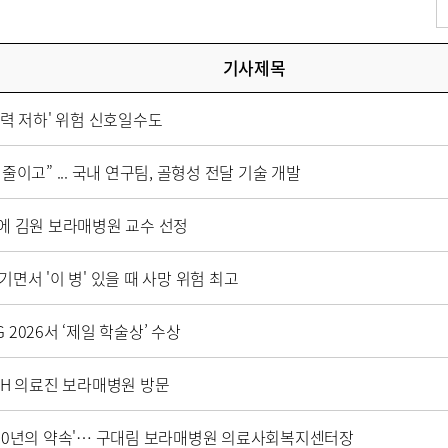
기사제목
청력 저하' 위험 신호일수도
줄이고” ... 국내 연구팀, 골형성 전달 기술 개발
상에 김원 보라매병원 교수 선정
면서 '이 병' 있을 때 사망 위험 최고
2026서 ‘제일 학술상’ 수상
GH 의료진 보라매병원 방문
 10년의 약속'… 구대림 보라매병원 의료사회복지센터장