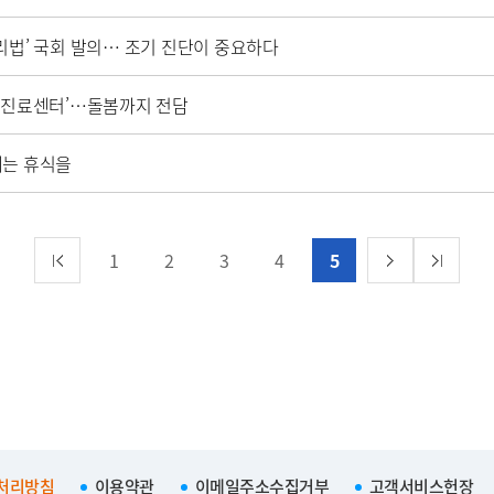
리법’ 국회 발의… 조기 진단이 중요하다
인진료센터’…돌봄까지 전담
게는 휴식을
1
2
3
4
5
처리방침
이용약관
이메일주소수집거부
고객서비스헌장