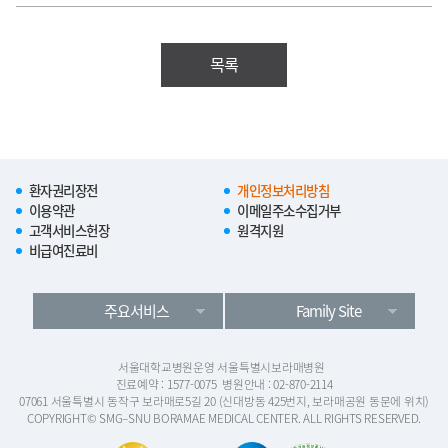
목록
환자권리장전
개인정보처리방침
이용약관
이메일주소수집거부
고객서비스헌장
원격지원
비급여진료비
주요서비스
Family Site
서울대학교병원운영 서울특별시보라매병원
진료예약 : 1577-0075
병원안내 : 02-870-2114
07061 서울특별시 동작구 보라매로5길 20 (신대방동 425번지, 보라매공원 동문에 위치)
COPYRIGHT© SMG–SNU BORAMAE MEDICAL CENTER. ALL RIGHTS RESERVED.