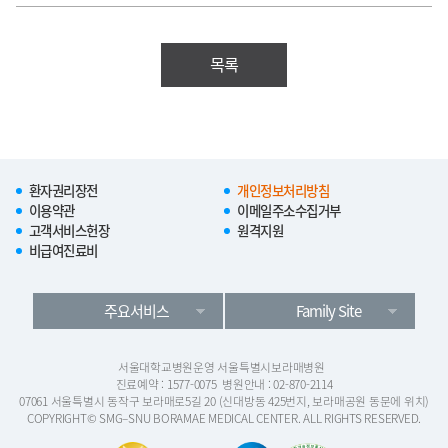
목록
환자권리장전
개인정보처리방침
이용약관
이메일주소수집거부
고객서비스헌장
원격지원
비급여진료비
주요서비스
Family Site
서울대학교병원운영 서울특별시보라매병원
진료예약 : 1577-0075
병원안내 : 02-870-2114
07061 서울특별시 동작구 보라매로5길 20 (신대방동 425번지, 보라매공원 동문에 위치)
COPYRIGHT© SMG–SNU BORAMAE MEDICAL CENTER. ALL RIGHTS RESERVED.