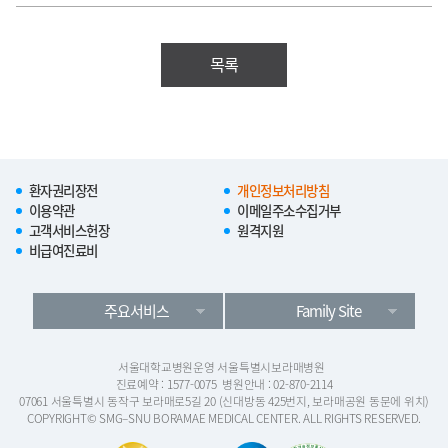
목록
환자권리장전
개인정보처리방침
이용약관
이메일주소수집거부
고객서비스헌장
원격지원
비급여진료비
주요서비스
Family Site
서울대학교병원운영 서울특별시보라매병원
진료예약 : 1577-0075
병원안내 : 02-870-2114
07061 서울특별시 동작구 보라매로5길 20 (신대방동 425번지, 보라매공원 동문에 위치)
COPYRIGHT© SMG–SNU BORAMAE MEDICAL CENTER. ALL RIGHTS RESERVED.