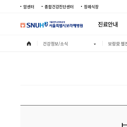
암센터
종합건강진단센터
장례식장
진료안내
건강정보/소식
보람愛 웹
보