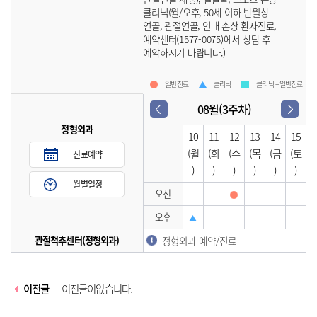
클리닉(월/오후, 50세 이하 반월상
연골, 관절연골, 인대 손상 환자진료,
예약센터(1577-0075)에서 상담 후
예약하시기 바랍니다.)
일반진료
클리닉
클리닉 + 일반진료
08월(3주차)
정형외과
10
11
12
13
14
15
(월
(화
(수
(목
(금
(토
진료예약
)
)
)
)
)
)
월별일정
오전
오후
관절척추센터(정형외과)
정형외과 예약/진료
이전글
이전글이없습니다.