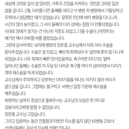
세상에 고마운 일이 참 많지만, 가족의 건강을 지켜주는 것만큼 고마운 일은
없을 겁니다. 2월, 다리를 다친 둘째를 데리고 이 병원 저 병원에서 거절당하고
무척이나 암담했던 때가 있었습니다. 잘못된 진단에 여러 병원을 다니느라
시간이 많이 늦어졌고, 그 사이 둘째의 다리 상태는 점점 더 안좋아졌습니다.
이대로 장애가 생기는 건 아닌지 걱정도 되었고, 다들 수술이 곤란한다는
얘기만 해서 어찌할 바를 몰랐었습니다.
그런데 감사하게도 보라매 병원의 장문종 교수님께서 저희 아이 수술을
맡아주셨습니다. 수술은 잘 되었고, 빠르게 회복되어 두 달만에 혼자 잘 다니게
되었습니다. 너무 회복이 빠른 탓이었을까요. 축구라면 자다가도 벌떡
일어나던 둘째는 수술한 지 두달 된 다리로 축구를 하다가 넘어지면서 다리가
꺾여 재수술을 하게 되었습니다.
교수님께서 주의하라고 당부하신 이야기들을 하나도 지키지 않아 어이가
없으셨을 겁니다. 그럼에도 불구하고 바쁘신 일정 가운에 재수술을
해주셨습니다.
퇴원하는 날까지 정성으로 돌봐주시는 교수님의 모습은 한 마디로
감동이라고밖에 말할 수 없었습니다.
장문종 교수님 고맙습니다.
그리고 입원하는 동안 친절함과 따뜻한 미소를 잃지 않던 65병동 간호사
선생님들께도 감사의 인사를 전해드립니다