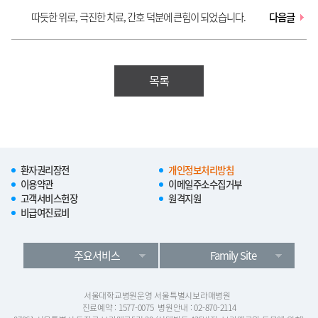
따듯한 위로, 극진한 치료, 간호 덕분에 큰힘이 되었습니다.
다음글
목록
환자권리장전
개인정보처리방침
이용약관
이메일주소수집거부
고객서비스헌장
원격지원
비급여진료비
주요서비스
Family Site
서울대학교병원운영 서울특별시보라매병원
진료예약 : 1577-0075
병원안내 : 02-870-2114