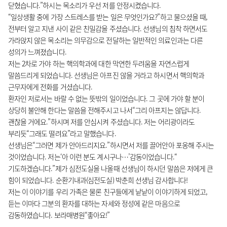
닫혔습니다.”하시는 목소리가 우선 저를 안정시켰습니다.
“일상생활 중에 가장 스트레스를 받는 일은 무엇인가요?”하고 물으셨을 때,
전부터 알고 지낸 사이 같은 친밀감을 주셨습니다. 선생님의 침착 하면서도
가라앉지 않은 목소리는 의무감으로 전달하는 일반적인 의료인과는 다른
성의가 느껴졌습니다.
저는 2차로 가야 하는 핵의학과에 대한 막연한 두려움을 자연스럽게
말씀드리게 되었습니다. 선생님은 아프진 않을 거라고 하시면서 핵의학과
근무자에게 전화를 거셨습니다.
환자인 저로서는 바랄 수 없는 뜻밖의 일이었습니다. 그 곳에 가야 할 분이
상당히 불안해 한다는 말씀을 전해주시고 나서“그리 아프지는 않답니다.
괜찮을 거에요.”하시며 저를 안심시켜 주셨습니다. 저는 어리광이라도
부리듯“그래도 떨려요”라고 말했습니다.
선생님은“그러면 제가 안아드리지요.”하시면서 저를 끌어안아 포옹해 주시는
것이었습니다. 저는‘아 이런 분도 계시구나…’감동이었습니다.“
기도하겠습니다.”제가 심전도실을 나올때 선생님이 하시던 말씀은 저에게 큰
힘이 되었습니다. 순환기내과(심전도실) 박춘희 선생님 감사합니다!
저는 이 이야기를 우리 가족은 물론 친구들에게 낱낱이 이야기하게 되었고,
듣는 이마다
그분의 환자를 대하는 자세와 정성에 같은 마음으로
감동하였습니다. 보라매병원“좋아요!”