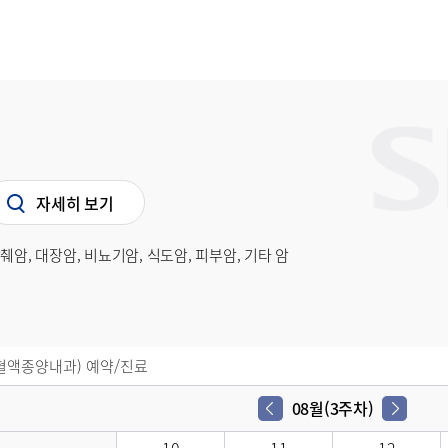
자세히 보기
췌암, 대장암, 비뇨기암, 식도암, 피부암, 기타 암
혈액종양내과) 예약/진료
08월(3주차)