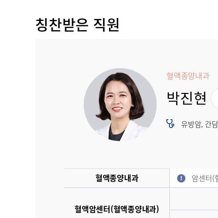
칭찬받은 직원
혈액종양내과
박진현
유방암, 간담
혈액종양내과
암센터(
혈액암센터(혈액종양내과)