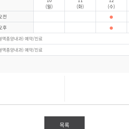
10
11
12
(월)
(화)
(수)
오전
오후
혈액종양내과) 예약/진료
혈액종양내과) 예약/진료
목록