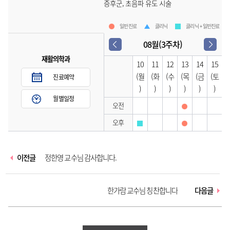
증후군, 초음파 유도 시술
일반진료
클리닉
클리닉 + 일반진료
08월(3주차)
재활의학과
10
11
12
13
14
15
(월
(화
(수
(목
(금
(토
진료예약
)
)
)
)
)
)
월별일정
오전
오후
이전글
정한영 교수님 감사합니다.
한가람 교수님 칭찬합니다
다음글