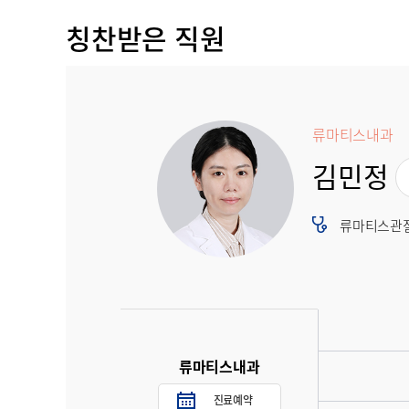
칭찬받은 직원
류마티스내과
김민정
류마티스관절
류마티스내과
진료예약