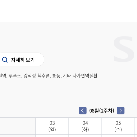
자세히 보기
염, 루푸스, 강직성 척추염, 통풍, 기타 자가면역질환
08월(2주차)
03
04
05
(월)
(화)
(수)