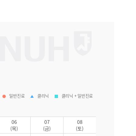
일반진료
클리닉
클리닉 + 일반진료
06
07
08
(목)
(금)
(토)