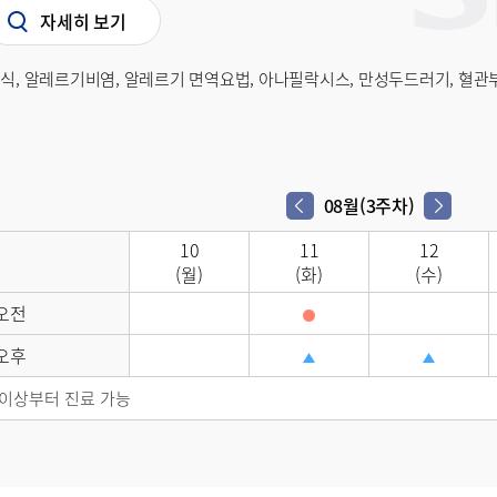
자세히 보기
천식, 알레르기비염, 알레르기 면역요법, 아나필락시스, 만성두드러기, 혈관
08월(3주차)
10
11
12
(월)
(화)
(수)
오전
오후
 이상부터 진료 가능