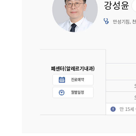
강성윤
만성기침, 
폐센터(알레르기내과)
진료예약
월별일정
만 15세