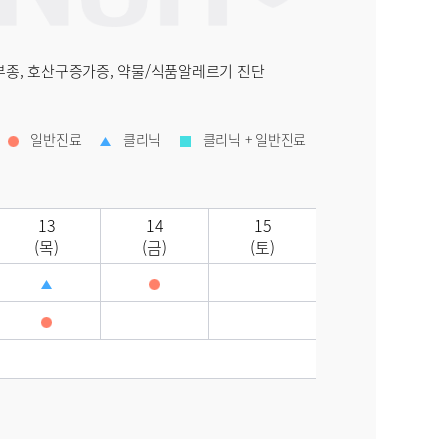
부종, 호산구증가증, 약물/식품알레르기 진단
일반진료
클리닉
클리닉 + 일반진료
13
14
15
(목)
(금)
(토)