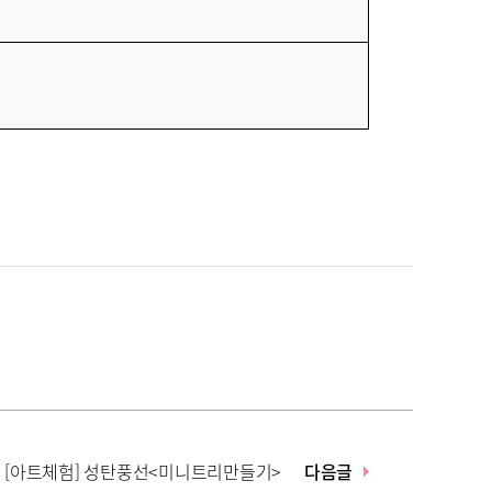
[아트체험] 성탄풍선<미니트리만들기>
다음글