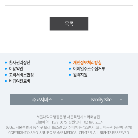
목록
환자권리장전
개인정보처리방침
이용약관
이메일주소수집거부
고객서비스헌장
원격지원
비급여진료비
주요서비스
Family Site
서울대학교병원운영 서울특별시보라매병원
진료예약 : 1577-0075
병원안내 : 02-870-2114
07061 서울특별시 동작구 보라매로5길 20 (신대방동 425번지, 보라매공원 동문에 위치)
COPYRIGHT© SMG–SNU BORAMAE MEDICAL CENTER. ALL RIGHTS RESERVED.