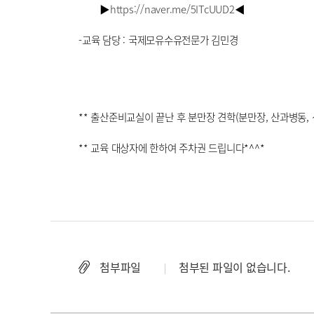
▶
https://naver.me/5ITcUUD2
◀
-교육 담당 : 국제모유수유전문가 김민경
** 출산준비교실이 끝난 후 분만장 견학(분만장, 산과병동,
** 교육 대상자에 한하여 주차권 드립니다*^^*
첨부파일
첨부된 파일이 없습니다.