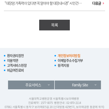
"대장암 가족력이 있다면 꼭 알아야 할 대장내시경" 시민건강강
다음글
좌
목록
환자권리장전
개인정보처리방침
이용약관
이메일주소수집거부
고객서비스헌장
원격지원
비급여진료비
주요서비스
Family Site
서울대학교병원운영 서울특별시보라매병원
진료예약 : 1577-0075
병원안내 : 02-870-2114
07061 서울특별시 동작구 보라매로5길 20 (신대방동 425번지, 보라매공원 동문에 위치)