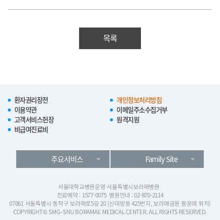
목록
환자권리장전
개인정보처리방침
이용약관
이메일주소수집거부
고객서비스헌장
원격지원
비급여진료비
주요서비스
Family Site
서울대학교병원운영 서울특별시보라매병원
진료예약 : 1577-0075
병원안내 : 02-870-2114
07061 서울특별시 동작구 보라매로5길 20 (신대방동 425번지, 보라매공원 동문에 위치)
COPYRIGHT© SMG–SNU BORAMAE MEDICAL CENTER. ALL RIGHTS RESERVED.