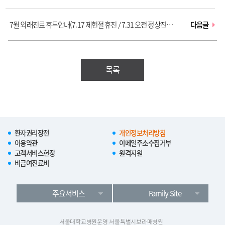
7월 외래진료 휴무안내(7.17 제헌절 휴진 / 7.31 오전 정상진료,
다음글
오후 휴진)
목록
환자권리장전
개인정보처리방침
이용약관
이메일주소수집거부
고객서비스헌장
원격지원
비급여진료비
주요서비스
Family Site
서울대학교병원운영 서울특별시보라매병원