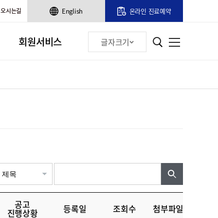
오시는길
English
온라인 진료예약
회원서비스
글자크기
검색어 입력
공고
등록일
조회수
첨부파일
진행상황