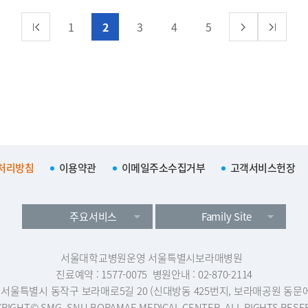
1
2
3
4
5
처리방침
이용약관
이메일주소수집거부
고객서비스헌장
주요서비스
Family Site
서울대학교병원운영 서울특별시보라매병원
진료예약 : 1577-0075
병원안내 : 02-870-2114
1 서울특별시 동작구 보라매로5길 20 (신대방동 425번지, 보라매공원 동문
RIGHT© SMG–SNU BORAMAE MEDICAL CENTER. ALL RIGHTS RESE