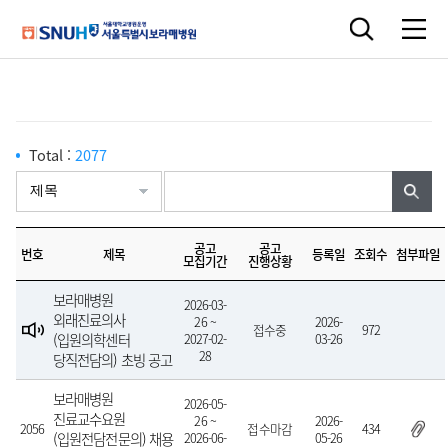
Total :
2077
공고
공고
번호
제목
등록일
조회수
첨부파일
모집기간
진행상황
보라매병원
2026-03-
외래진료의사
26 ~
2026-
접수중
972
(입원의학센터
2027-02-
03-26
28
당직전담의) 초빙 공고
보라매병원
2026-05-
진료교수요원
26 ~
2026-
2056
접수마감
434
(입원전담전문의) 채용
2026-06-
05-26