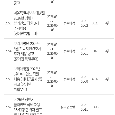
09
공고
서울특별시보라매병원
2026-05-
2026년 상반기
22 ~
2026-
블라인드 직원 3차
2055
접수마감
3920
2026-06-
05-22
수시채용
08
(장애인특별우대)
보라매병원 2026년
2026-05-
6월 진료지원간호사
21 ~
2026-
2054
접수마감
1163
추가 채용 공고
2026-06-
05-21
04
(장애인 특별우대)
보라매병원 2026년
2026-05-
6월 블라인드 직원
20 ~
2026-
채용 (대체근로자 등)
2053
접수마감
4937
2026-06-
05-20
공고 (장애인
04
특별우대)
2026년 상반기
블라인드 직원 채용
2026-
2052
실무면접발표
1436
3차전형 합격자 발표
05-11
및 4차전형 일정 공고