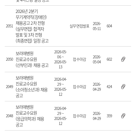
2026년 2분기
무기계약직(장애인)
채용공고 2차 전형
2026-
2051
실무면접발표
604
(실무면접) 합격자
05-11
발표 및 3차 전형
(최종면접) 일정 공고
2026-05-
보라매병원
06 ~
2026-
진료교수요원
2050
접수마감
602
2026-05-
05-04
(산부인과) 채용 공고
13
보라매병원
2026-04-
진료교수요원
29 ~
2026-
2049
접수마감
424
(소아청소년과) 채용
2026-05-
04-29
12
공고
보라매병원
2026-04-
진료교수요원
29 ~
2026-
2048
접수마감
359
(응급의학과) 채용
2026-05-
04-29
12
공고