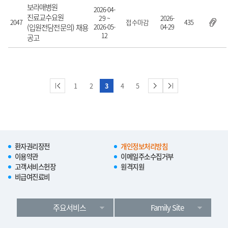
보라매병원
2026-04-
진료교수요원
29 ~
2026-
2047
접수마감
435
(입원전담전문의) 채용
2026-05-
04-29
12
공고
1
2
3
4
5
환자권리장전
개인정보처리방침
이용약관
이메일주소수집거부
고객서비스헌장
원격지원
비급여진료비
주요서비스
Family Site