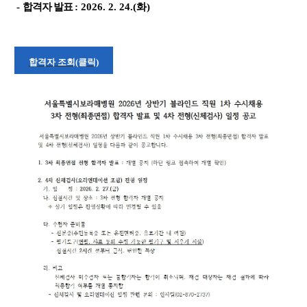
-
합격자 발표
: 2026. 2. 24.(화
)
합
격
자
조
회
(클릭
)