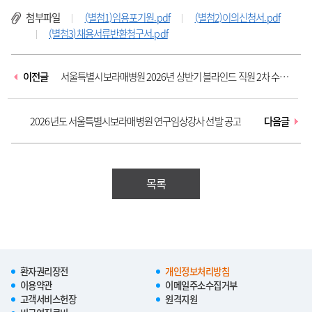
첨부파일
(별첨1)임용포기원.pdf
(별첨2)이의신청서.pdf
(별첨3)채용서류반환청구서.pdf
이전글
서울특별시보라매병원 2026년 상반기 블라인드 직원 2차 수시
채용(장애...
2026년도 서울특별시보라매병원 연구임상강사 선발 공고
다음글
목록
환자권리장전
개인정보처리방침
이용약관
이메일주소수집거부
고객서비스헌장
원격지원