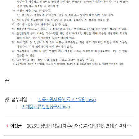
끝.
첨부파일
1. 응시원서 등(진료교수요원).hwp
2. 채용서류 반환청구서.hwp
이전글
2026년 상반기 직원 1차 수시채용 3차 전형(최종면접) 합격자 발
표...