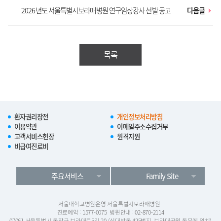
2026년도 서울특별시보라매병원 연구임상강사 선발 공고
다음글
목록
환자권리장전
개인정보처리방침
이용약관
이메일주소수집거부
고객서비스헌장
원격지원
비급여진료비
주요서비스
Family Site
서울대학교병원운영 서울특별시보라매병원
진료예약 : 1577-0075
병원안내 : 02-870-2114
07061 서울특별시 동작구 보라매로5길 20 (신대방동 425번지, 보라매공원 동문에 위치)