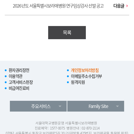
2026년도 서울특별시보라매병원 연구임상강사 선발 공고
다음글
목록
환자권리장전
개인정보처리방침
이용약관
이메일주소수집거부
고객서비스헌장
원격지원
비급여진료비
주요서비스
Family Site
서울대학교병원운영 서울특별시보라매병원
진료예약 : 1577-0075
병원안내 : 02-870-2114
07061 서울특별시 동작구 보라매로5길 20 (신대방동 425번지, 보라매공원 동문에 위치)