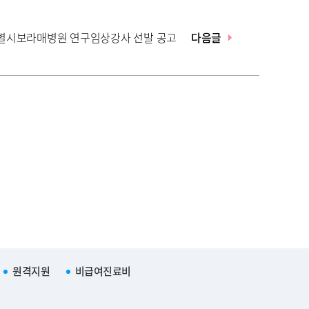
특별시보라매병원 연구임상강사 선발 공고
다음글
원격지원
비급여진료비