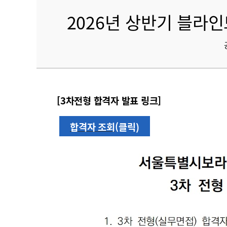
2026년 상반기 블라인
[3
차전형 합격자 발표 링크]
합
격
자
조
회
(클릭
)