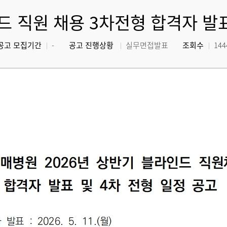
드 직원 채용 3차전형 합격자 발
공고 모집기간
-
공고 진행상황
실무면접발표
조회수
144