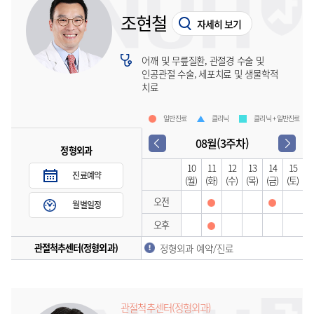
조현철
자세히 보기
어깨 및 무릎질환, 관절경 수술 및
인공관절 수술, 세포치료 및 생물학적
치료
일반진료
클리닉
클리닉 + 일반진료
08월(3주차)
정형외과
10
11
12
13
14
15
진료예약
(월)
(화)
(수)
(목)
(금)
(토)
오전
월별일정
오후
관절척추센터(정형외과)
정형외과 예약/진료
관절척추센터(정형외과)