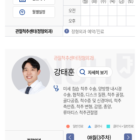
(월)
(화)
(수)
(목)
(금)
(토)
오전
월별일정
오후
관절척추센터(정형외과)
정형외과 예약/진료
관절척추센터(정형외과)
강태훈
자세히 보기
미세 침습 척추 수술, 양방향 내시경
수술, 협착증, 디스크 질환, 척추 골절,
골다공증, 척수증 및 신경마비, 척추
측만증, 척추 변형, 감염, 종양,
류마티스 척추관절염
일반진료
클리닉
클리닉 + 일반진료
08월(3주차)