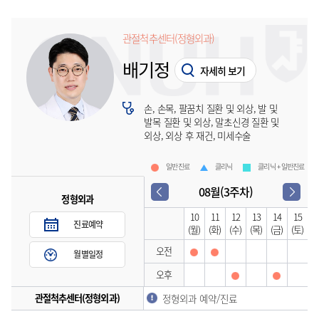
관절척추센터(정형외과)
배기정
자세히 보기
손, 손목, 팔꿈치 질환 및 외상, 발 및
발목 질환 및 외상, 말초신경 질환 및
외상, 외상 후 재건, 미세수술
일반진료
클리닉
클리닉 + 일반진료
08월(3주차)
정형외과
10
11
12
13
14
15
진료예약
(월)
(화)
(수)
(목)
(금)
(토)
오전
월별일정
오후
관절척추센터(정형외과)
정형외과 예약/진료