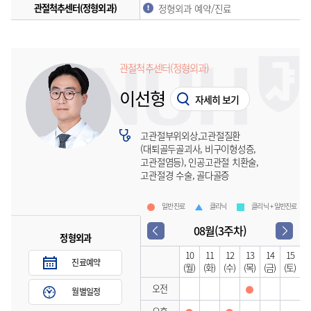
관절척추센터(정형외과)
정형외과 예약/진료
관절척추센터(정형외과)
이선형
자세히 보기
고관절부위외상,고관절질환
(대퇴골두골괴사, 비구이형성증,
고관절염등), 인공고관절 치환술,
고관절경 수술, 골다골증
일반진료
클리닉
클리닉 + 일반진료
08월(3주차)
정형외과
10
11
12
13
14
15
진료예약
(월)
(화)
(수)
(목)
(금)
(토)
오전
월별일정