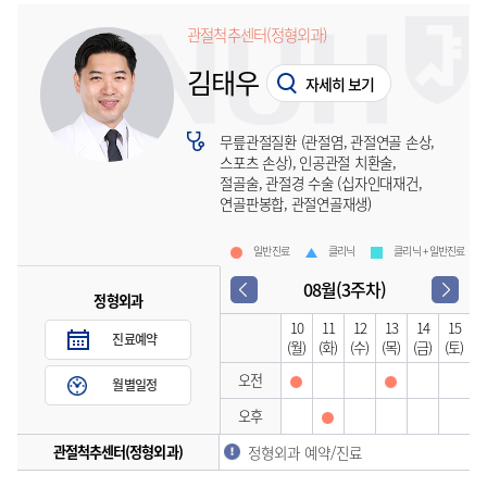
관절척추센터(정형외과)
김태우
자세히 보기
무릎관절질환 (관절염, 관절연골 손상,
스포츠 손상), 인공관절 치환술,
절골술, 관절경 수술 (십자인대재건,
연골판봉합, 관절연골재생)
일반진료
클리닉
클리닉 + 일반진료
08월(3주차)
정형외과
10
11
12
13
14
15
진료예약
(월)
(화)
(수)
(목)
(금)
(토)
오전
월별일정
오후
관절척추센터(정형외과)
정형외과 예약/진료