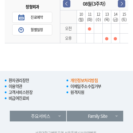
08월(3주차)
정형외과
10
11
12
13
14
15
진료예약
(월)
(화)
(수)
(목)
(금)
(토)
오전
월별일정
오후
환자권리장전
개인정보처리방침
이용약관
이메일주소수집거부
고객서비스헌장
원격지원
비급여진료비
주요서비스
Family Site
서울대학교병원운영 서울특별시보라매병원