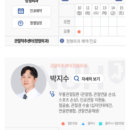
정형외과
10
11
12
13
14
15
진료예약
(월)
(화)
(수)
(목)
(금)
(토)
오전
월별일정
오후
관절척추센터(정형외과)
정형외과 예약/진료
관절척추센터(정형외과)
박지수
자세히 보기
무릎관절질환 (관절염, 관절연골 손상,
스포츠 손상), 인공관절 치환술,
절골술, 관절경 수술 (십자인대재건,
연골판봉합, 관절연골재생)
일반진료
클리닉
클리닉 + 일반진료