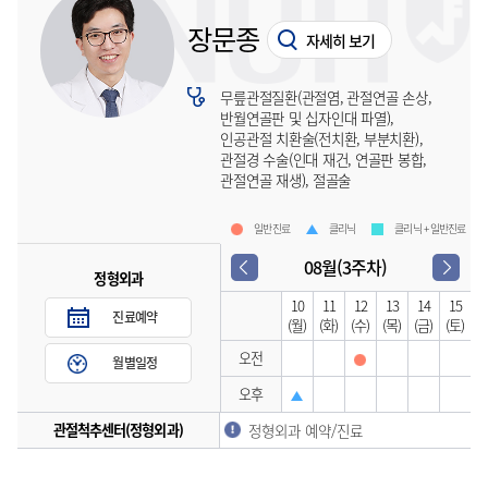
장문종
자세히 보기
무릎관절질환(관절염, 관절연골 손상,
반월연골판 및 십자인대 파열),
인공관절 치환술(전치환, 부분치환),
관절경 수술(인대 재건, 연골판 봉합,
관절연골 재생), 절골술
일반진료
클리닉
클리닉 + 일반진료
08월(3주차)
정형외과
10
11
12
13
14
15
진료예약
(월)
(화)
(수)
(목)
(금)
(토)
오전
월별일정
오후
관절척추센터(정형외과)
정형외과 예약/진료