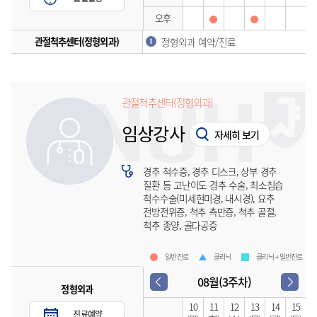
오후
관절척추센터(정형외과)
정형외과 예약/진료
관절척추센터(정형외과)
임상강사
자세히 보기
경추 척수증, 경추 디스크, 상부 경추
질환 등 고난이도 경추 수술, 최소침습
척수수술(미세현미경, 내시경), 요추
전방전위증, 척추 측만증, 척추 골절,
척추 종양, 골다공증
일반진료
클리닉
클리닉 + 일반진료
08월(3주차)
정형외과
10
11
12
13
14
15
진료예약