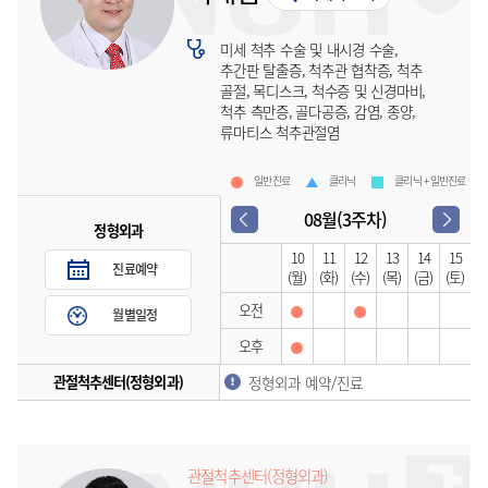
미세 척추 수술 및 내시경 수술,
추간판 탈출증, 척추관 협착증, 척추
골절, 목디스크, 척수증 및 신경마비,
척추 측만증, 골다공증, 감염, 종양,
류마티스 척추관절염
일반진료
클리닉
클리닉 + 일반진료
08월(3주차)
정형외과
10
11
12
13
14
15
진료예약
(월)
(화)
(수)
(목)
(금)
(토)
오전
월별일정
오후
관절척추센터(정형외과)
정형외과 예약/진료
관절척추센터(정형외과)