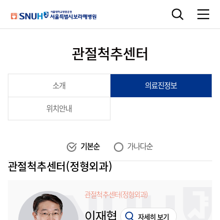
관절척추센터
소개
의료진정보
위치안내
기본순
가나다순
관절척추센터(정형외과)
관절척추센터(정형외과)
이재협
자세히 보기