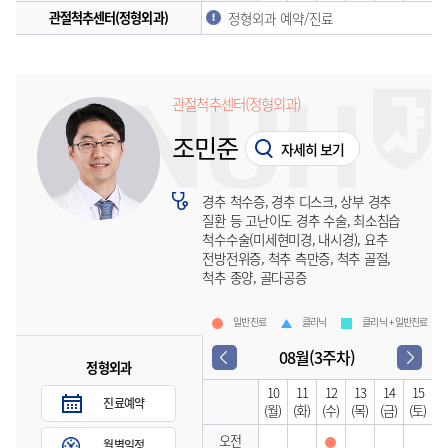
관절척추센터(정형외과)
정형외과 예약/진료
관절척추센터(정형외과)
조민준
자세히 보기
경추 척수증, 경추 디스크, 상부 경추
질환 등 고난이도 경추 수술, 최소침습
척수수술(미세현미경, 내시경), 요추
전방전위증, 척추 측만증, 척추 골절,
척추 종양, 골다공증
일반진료
클리닉
클리닉 + 일반진료
08월(3주차)
정형외과
10
11
12
13
14
15
진료예약
(월)
(화)
(수)
(목)
(금)
(토)
오전
월별일정