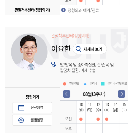
오후
관절척추센터(정형외과)
정형외과 예약/진료
관절척추센터(정형외과)
이요한
자세히 보기
발/발목 및 종아리질환, 손/손목 및
팔꿈치 질환, 미세 수술
일반진료
클리닉
클리닉 + 일반진료
08월(3주차)
정형외과
10
11
12
13
14
15
진료예약
(월)
(화)
(수)
(목)
(금)
(토)
오전
월별일정
오후