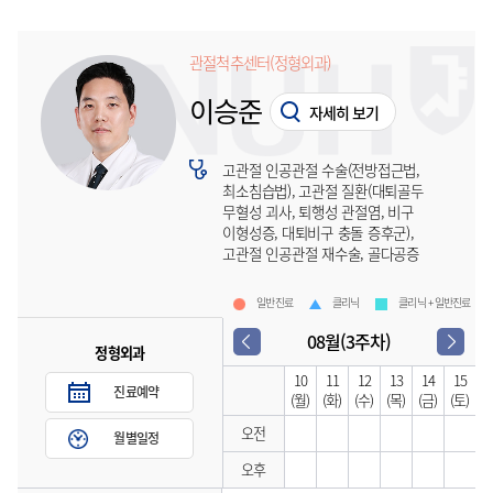
관절척추센터(정형외과)
이승준
자세히 보기
고관절 인공관절 수술(전방접근법,
최소침습법), 고관절 질환(대퇴골두
무혈성 괴사, 퇴행성 관절염, 비구
이형성증, 대퇴비구 충돌 증후군),
고관절 인공관절 재수술, 골다공증
일반진료
클리닉
클리닉 + 일반진료
08월(3주차)
정형외과
10
11
12
13
14
15
진료예약
(월)
(화)
(수)
(목)
(금)
(토)
오전
월별일정
오후