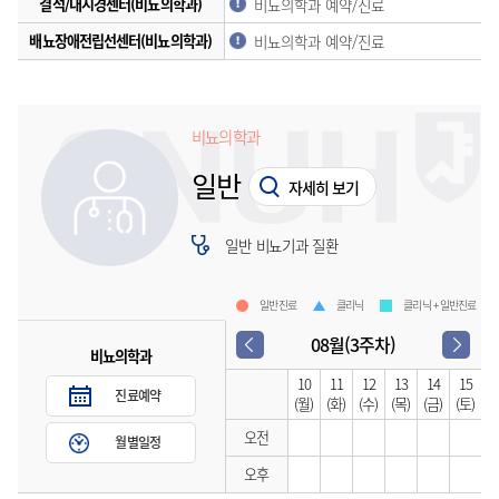
결석/내시경센터(비뇨의학과)
비뇨의학과 예약/진료
배뇨장애전립선센터(비뇨의학과)
비뇨의학과 예약/진료
비뇨의학과
일반
자세히 보기
일반 비뇨기과 질환
일반진료
클리닉
클리닉 + 일반진료
08월(3주차)
비뇨의학과
10
11
12
13
14
15
진료예약
(월)
(화)
(수)
(목)
(금)
(토)
오전
월별일정
오후