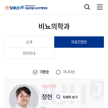
비뇨의학과
소개
의료진정보
위치안내
기본순
가나다순
비뇨의학과
정현
자세히 보기