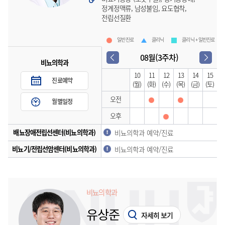
정계정맥류, 남성불임, 요도협착,
전립선질환
일반진료
클리닉
클리닉 + 일반진료
08월(3주차)
비뇨의학과
10
11
12
13
14
15
진료예약
(월)
(화)
(수)
(목)
(금)
(토)
오전
월별일정
오후
배뇨장애전립선센터(비뇨의학과)
비뇨의학과 예약/진료
비뇨기/전립선암센터(비뇨의학과)
비뇨의학과 예약/진료
비뇨의학과
유상준
자세히 보기