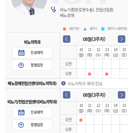
비뇨기종양(로봇수술), 전립선질환,
배뇨장애
일반진료
클리닉
클리닉 + 일반진료
08월(3주차)
비뇨의학과
10
11
12
13
14
15
진료예약
(월)
(화)
(수)
(목)
(금)
(토)
오전
월별일정
오후
배뇨장애전립선센터(비뇨의학과)
비뇨의학과 예약/진료
08월(3주차)
비뇨기/전립선암센터(비뇨의학과)
10
11
12
13
14
15
(월)
(화)
(수)
(목)
(금)
(토)
진료예약
오전
월별일정
오후