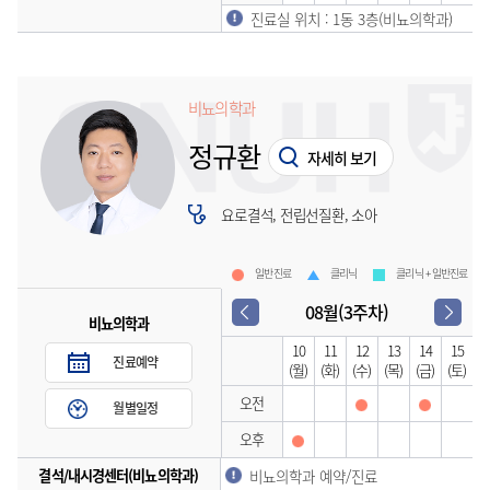
진료실 위치 : 1동 3층(비뇨의학과)
비뇨의학과
정규환
자세히 보기
요로결석, 전립선질환, 소아
일반진료
클리닉
클리닉 + 일반진료
08월(3주차)
비뇨의학과
10
11
12
13
14
15
진료예약
(월)
(화)
(수)
(목)
(금)
(토)
오전
월별일정
오후
결석/내시경센터(비뇨의학과)
비뇨의학과 예약/진료