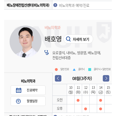
배뇨장애전립선센터(비뇨의학과)
비뇨의학과 예약/진료
비뇨의학과
배호영
자세히 보기
요로결석, 내비뇨, 방광염, 배뇨장애,
전립선비대증
일반진료
클리닉
클리닉 + 일반진료
08월(3주차)
비뇨의학과
10
11
12
13
14
15
진료예약
(월)
(화)
(수)
(목)
(금)
(토)
오전
월별일정
오후