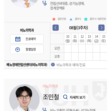
전립선비대증, 성기능장애,
정계정맥류
일반진료
클리닉
클리닉 + 일반진료
08월(3주차)
비뇨의학과
10
11
12
13
14
15
진료예약
(월)
(화)
(수)
(목)
(금)
(토)
오전
월별일정
오후
배뇨장애전립선센터(비뇨의학과)
비뇨의학과 예약/진료
비뇨의학과
조민철
자세히 보기
비뇨기종양 (로봇수술), 성기능장애,