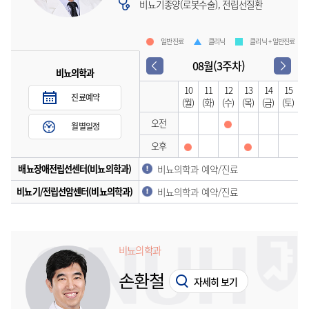
비뇨기종양(로봇수술), 전립선질환
일반진료
클리닉
클리닉 + 일반진료
08월(3주차)
비뇨의학과
10
11
12
13
14
15
진료예약
(월)
(화)
(수)
(목)
(금)
(토)
오전
월별일정
오후
배뇨장애전립선센터(비뇨의학과)
비뇨의학과 예약/진료
비뇨기/전립선암센터(비뇨의학과)
비뇨의학과 예약/진료
비뇨의학과
손환철
자세히 보기