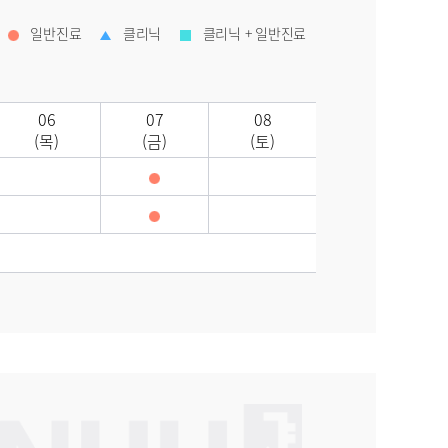
일반진료
클리닉
클리닉 + 일반진료
06
07
08
(목)
(금)
(토)