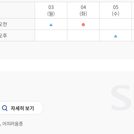
03
04
05
(월)
(화)
(수)
오전
오후
자세히 보기
통, 어지러움증