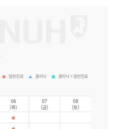
환
일반진료
클리닉
클리닉 + 일반진료
06
07
08
(목)
(금)
(토)