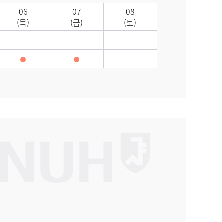
06
07
08
(목)
(금)
(토)