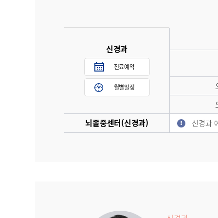
신경과
진료예약
월별일정
뇌졸중센터(신경과)
신경과 