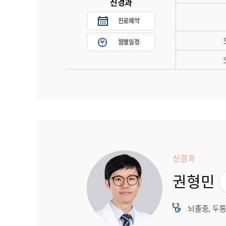
신경과
진료예약
월별일정
신경과
권형민
뇌졸중, 두