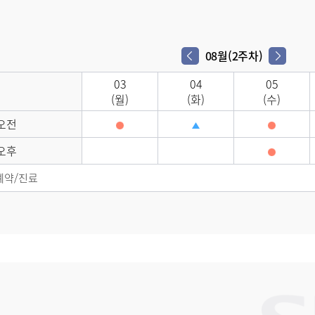
08월(2주차)
다음 주차
이전 주차
03
04
05
(월)
(화)
(수)
오전
오후
예약/진료