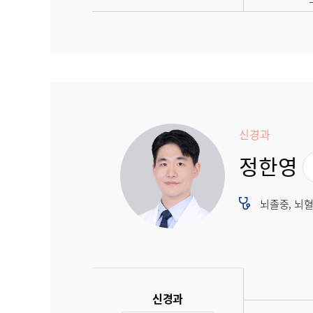
신경과
정한영
뇌졸중, 뇌
신경과