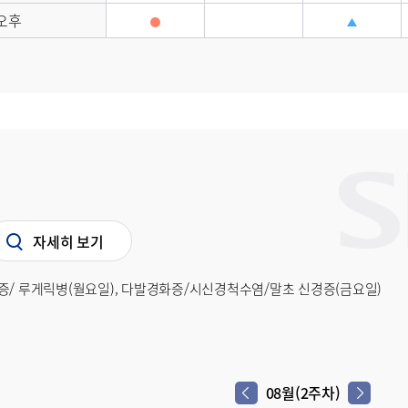
오후
자세히 보기
증/ 루게릭병(월요일), 다발경화증/시신경척수염/말초 신경증(금요일)
08월(2주차)
다음 주차
이전 주차