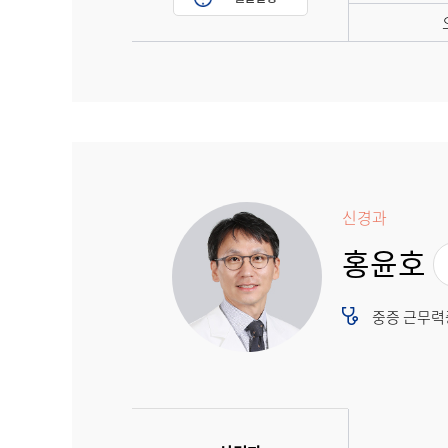
신경과
홍윤호
중증 근무력