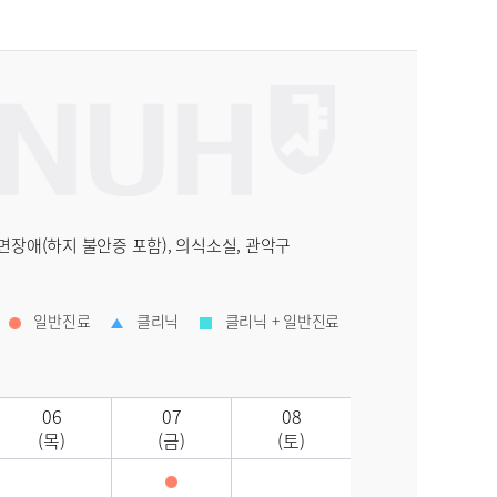
 수면장애(하지 불안증 포함), 의식소실, 관악구
일반진료
클리닉
클리닉 + 일반진료
06
07
08
(목)
(금)
(토)