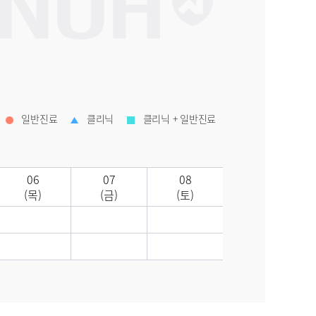
일반진료
클리닉
클리닉 + 일반진료
06
07
08
(목)
(금)
(토)