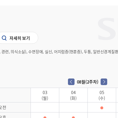
자세히 보기
 경련, 의식소실), 수면장애, 실신, 어지럼증(현훈증), 두통, 일반신경계질
08월(2주차)
다음 주차
이전 주차
03
04
05
(월)
(화)
(수)
오전
오후