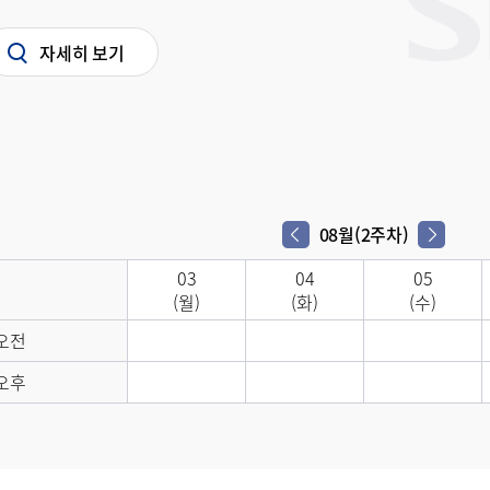
자세히 보기
08월(2주차)
다음 주차
이전 주차
03
04
05
(월)
(화)
(수)
오전
오후