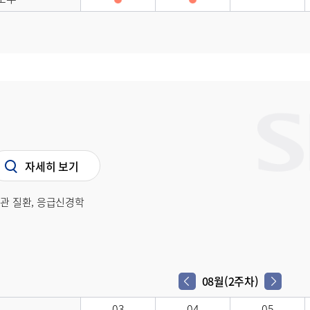
자세히 보기
혈관 질환, 응급신경학
08월(2주차)
다음 주차
이전 주차
03
04
05