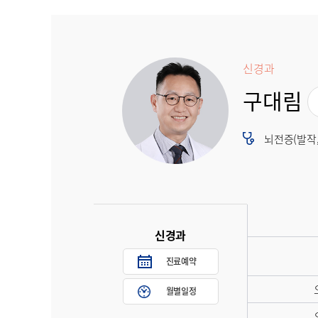
신경과
구대림
뇌전증(발작,
신경과
진료예약
월별일정