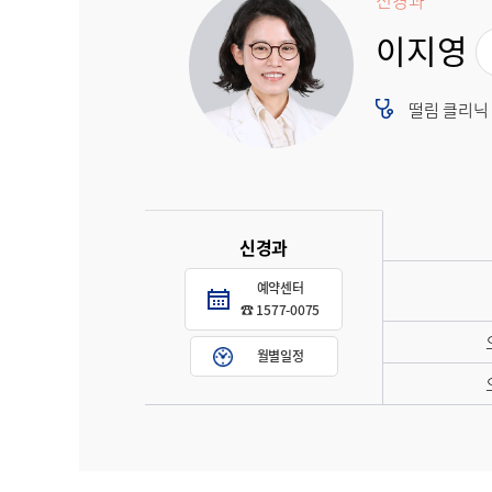
신경과
이지영
떨림 클리닉
신경과
예약센터
☎ 1577-0075
월별일정