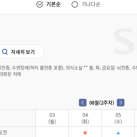
기본순
가나다순
자세히 보기
 뇌전증, 수면장애(하지 불안증 포함), 의식소실 ** 월, 화, 금요일: 뇌전증,
의뢰된 치매
08월(2주차)
다음 주차
이전 주차
03
04
05
(월)
(화)
(수)
오전