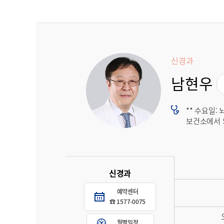
신경과
남현우
** 수요일:
보건소에서 
신경과
예약센터
☎ 1577-0075
월별일정