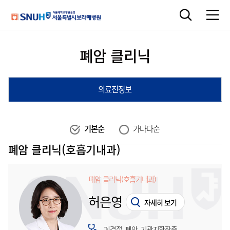
폐암 클리닉
의료진정보
기본순
가나다순
폐암 클리닉(호흡기내과)
폐암 클리닉(호흡기내과)
허은영
자세히 보기
폐결절, 폐암, 기관지확장증,