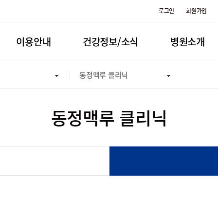
로그인
회원가입
이용안내
건강정보/소식
병원소개
동정맥루 클리닉
동정맥루 클리닉