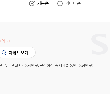
기본순
가나다순
(외과)
자세히 보기
류, 동맥질환), 동정맥루, 신장이식, 중재시술(동맥, 동정맥루)