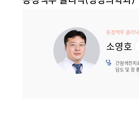
동정맥루 클리닉
소영호
간암색전치료
담도 및 장