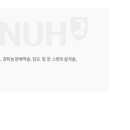
 경피농양배액술, 담도 및 장 스탠트설치술,