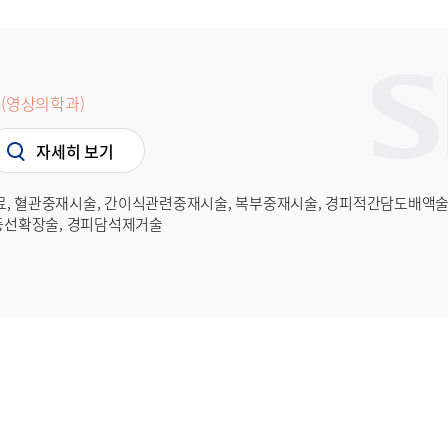
(영상의학과)
자세히 보기
, 혈관중재시술, 간이식관련중재시술, 복부중재시술, 경피적간담도배액술,
 풍선확장술, 경피담석제거술