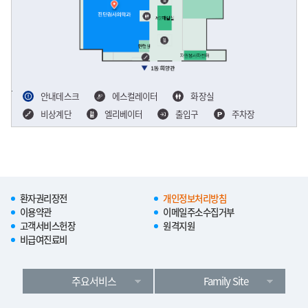
안내데스크
에스컬레이터
화장실
비상계단
엘리베이터
출입구
주차장
환자권리장전
개인정보처리방침
이용약관
이메일주소수집거부
고객서비스헌장
원격지원
비급여진료비
주요서비스
Family Site