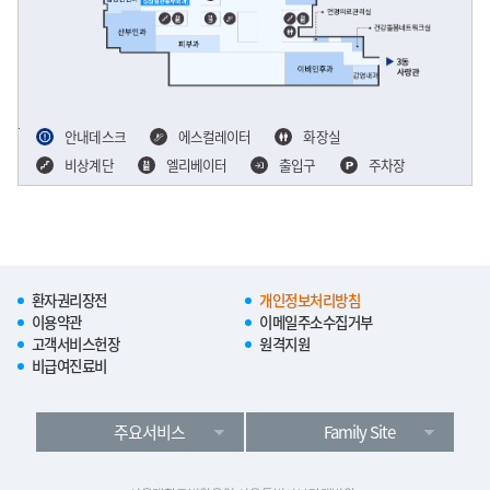
안내데스크
에스컬레이터
화장실
비상계단
엘리베이터
출입구
주차장
환자권리장전
개인정보처리방침
이용약관
이메일주소수집거부
고객서비스헌장
원격지원
비급여진료비
주요서비스
Family Site