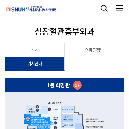
심장혈관흉부외과
소개
의료진정보
위치안내
1동 희망관
2F