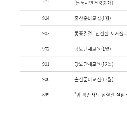
[통풍시민건강강좌]
904
출산준비교실(1월)
903
통풍결절 "안전한 제거술과
902
당뇨단체교육(1월)
901
당뇨단체교육(12월)
900
출산준비교실(12월)
899
"암 생존자의 심혈관 질환