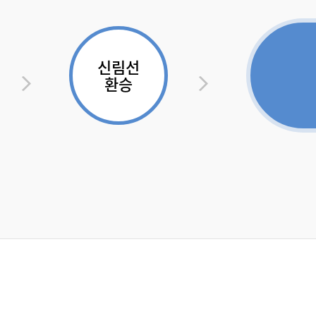
신림선
환승