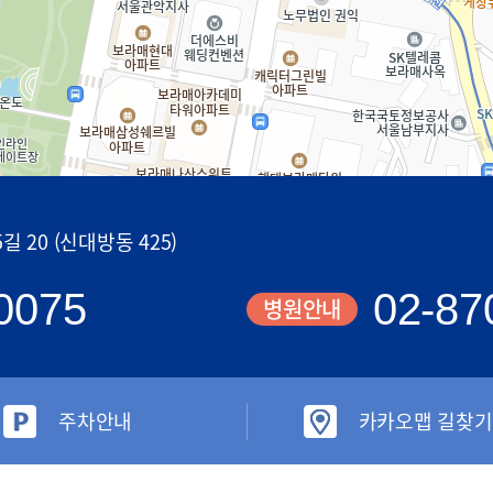
 20 (신대방동 425)
0075
02-87
병원안내
주차안내
카카오맵 길찾기