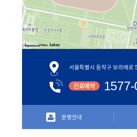
50m
서울특별시 동작구 보라매로 5길
1577-
진료예약
문병안내