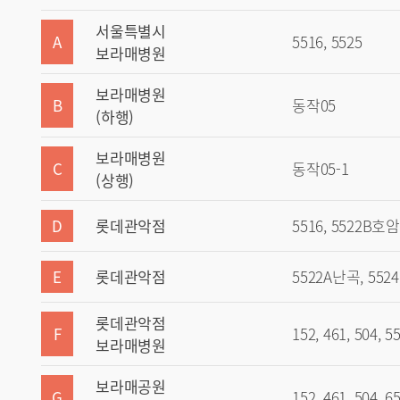
서울특별시
A
5516, 5525
보라매병원
보라매병원
B
동작05
(하행)
보라매병원
C
동작05-1
(상행)
D
롯데관악점
5516, 5522B호암,5
E
롯데관악점
5522A난곡, 5524,
롯데관악점
F
152, 461, 504, 5
보라매병원
보라매공원
G
152, 461, 504, 6