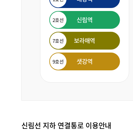
신림역
2호선
보라매역
7호선
샛강역
9호선
신림선 지하 연결통로 이용안내