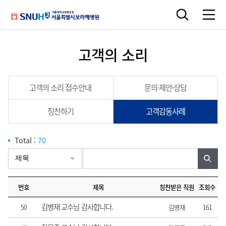
고객의 소리
고객의 소리 접수안내
문의·제안·상담
칭찬하기
고객감동사례
Total :
70
번호
제목
칭찬받은 직원
조회수
김병재 교수님 감사합니다.
50
김병재
161