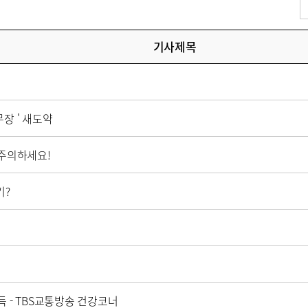
기사제목
장 ' 새도약
 주의하세요!
기?
 - TBS교통방송 건강코너