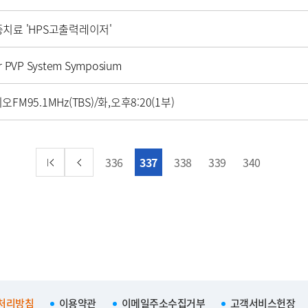
치료 'HPS고출력레이저'
 PVP System Symposium
95.1MHz(TBS)/화,오후8:20(1부)
336
337
338
339
340
처리방침
이용약관
이메일주소수집거부
고객서비스헌장