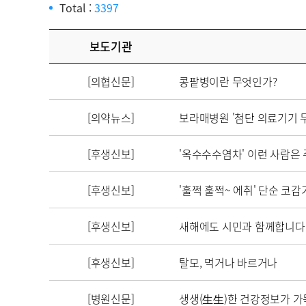
Total :
3397
보도기관
[의협신문]
콩팥병이란 무엇인가?
[의약뉴스]
보라매병원 '첨단 의료기기 무
[후생신보]
'옥수수수염차' 이런 사람은
[후생신보]
'훌쩍 훌쩍~ 에취' 단순 코감
[후생신보]
새해에도 시민과 함께합니다
[후생신보]
탈모, 먹거나 바르거나
[병원신문]
생생(生生)한 건강정보가 가득