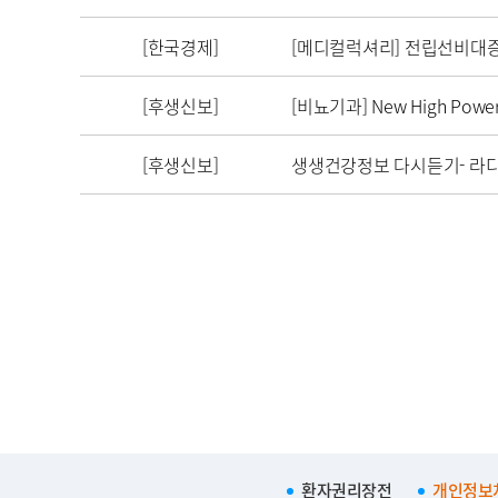
[한국경제]
[메디컬럭셔리] 전립선비대증
[후생신보]
[비뇨기과] New High Power
[후생신보]
생생건강정보 다시듣기- 라디오FM
환자권리장전
개인정보