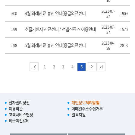
10
2023-07-
8월 외래진료 휴진 안내(응급의료센터
600
1909
27
정상운영)
2023-07-
호흡기환자 진료센터 / 선별진료소 이용안내
599
1570
27
(2023년 8월 30일까지 운영)
2023-04-
5월 외래진료 휴진 안내(응급의료센터
598
2813
28
정상운영)
1
2
3
4
5
환자권리장전
개인정보처리방침
이용약관
이메일주소수집거부
고객서비스헌장
원격지원
비급여진료비