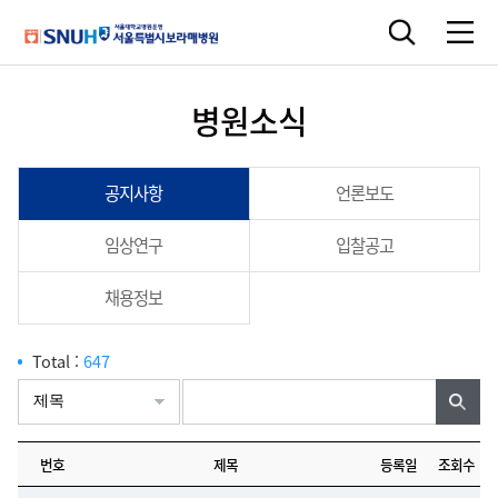
병원소식
공지사항
언론보도
임상연구
입찰공고
채용정보
Total :
647
번호
제목
등록일
조회수