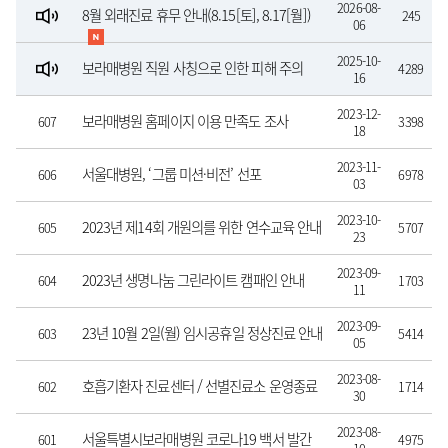
2026-08-
8월 외래진료 휴무 안내(8.15[토], 8.17[월])
245
06
2025-10-
보라매병원 직원 사칭으로 인한 피해 주의
4289
16
안내
2023-12-
보라매병원 홈페이지 이용 만족도 조사
607
3398
18
EVENT(12.18~31.) - 마감되었습니다.
2023-11-
서울대병원, ‘그룹 미션·비전’ 선포
606
6978
03
2023-10-
2023년 제14회 개원의를 위한 연수교육 안내
605
5707
23
(사전등록)
2023-09-
2023년 생명나눔 그린라이트 캠패인 안내
604
1703
11
2023-09-
23년 10월 2일(월) 임시공휴일 정상진료 안내
603
5414
05
2023-08-
호흡기환자 진료센터 / 선별진료소 운영종료
602
1714
30
안내
2023-08-
서울특별시보라매병원 코로나19 백서 발간
601
4975