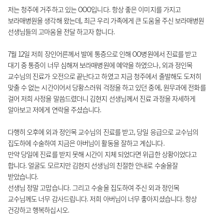
저는 청주에 거주하고 있는 OOO입니다. 항상 좋은 이미지를 가지고
보라매병원을 생각해 왔는데, 최근 우리 가족에게 큰 도움을 주신 보라매병원
선생님들의 고마움을 전달 하고자 합니다.
7월 12일 저희 장인어른께서 발에 통증으로 인해 OO병원에서 진료를 받고
대기 중 통증이 너무 심해져 보라매병원에 예약을 하였으나, 외과 정인목
교수님의 진료가 오전으로 끝난다고 하였고 지금 청주에서 출발해도 도저히
맞출 수 없는 시간이어서 당황스러워 걱정을 하고 있던 중에, 원무과에 전화를
걸어 저희 사정을 말씀드렸더니 김현지 선생님께서 진료 과정을 자세하게
알아보고 저에게 연락을 주셨습니다.
다행히 오후에 외과 정인목 교수님의 진료를 받고, 당일 응급으로 교수님의
집도하에 수술하여 지금은 아버님이 활동을 잘하고 계십니다.
만약 당일에 진료를 받지 못해 시간이 지체 되었다면 위급한 상황이었다고
합니다. 얼굴도 모르지만 김현지 선생님의 친절한 안내로 수술을잘
받았습니다.
선생님 정말 고맙습니다. 그리고 수술을 집도하여 주신 외과 정인목
교수님께도 너무 감사드립니다. 저희 아버님이 너무 좋아지셨습니다. 항상
건강하고 행복하십시오.