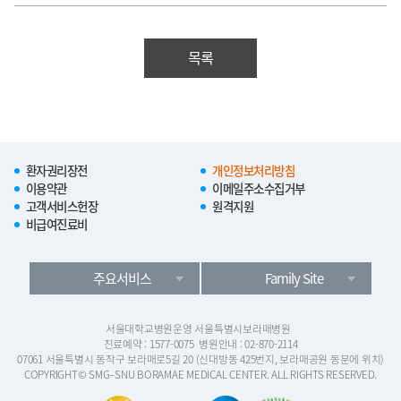
목록
환자권리장전
개인정보처리방침
이용약관
이메일주소수집거부
고객서비스헌장
원격지원
비급여진료비
주요서비스
Family Site
서울대학교병원운영 서울특별시보라매병원
진료예약 : 1577-0075
병원안내 : 02-870-2114
07061 서울특별시 동작구 보라매로5길 20 (신대방동 425번지, 보라매공원 동문에 위치)
COPYRIGHT© SMG–SNU BORAMAE MEDICAL CENTER. ALL RIGHTS RESERVED.