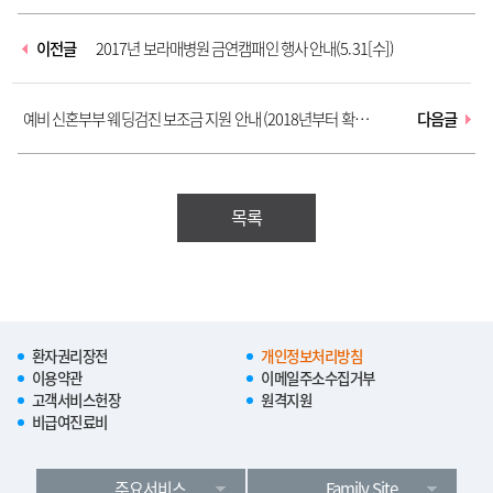
이전글
2017년 보라매병원 금연캠패인 행사 안내(5.31[수])
예비 신혼부부 웨딩검진 보조금 지원 안내 (2018년부터 확대시
다음글
행)
목록
환자권리장전
개인정보처리방침
이용약관
이메일주소수집거부
고객서비스헌장
원격지원
비급여진료비
주요서비스
Family Site