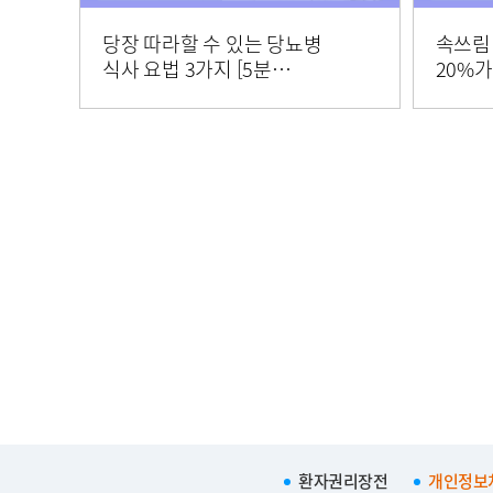
당장 따라할 수 있는 당뇨병
속쓰림 
식사 요법 3가지 [5분
20%가
건강정보]
드립니다
건강정
환자권리장전
개인정보