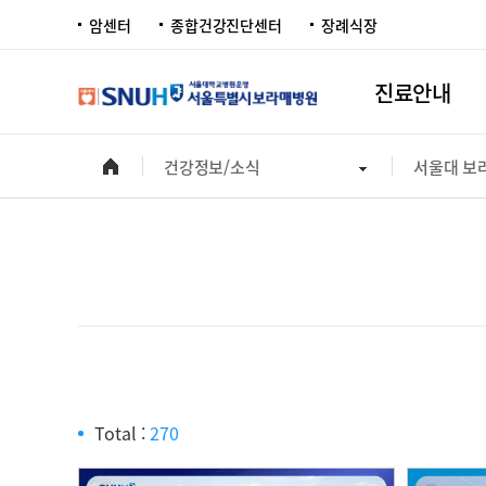
암센터
종합건강진단센터
장례식장
진료안내
건강정보/소식
서울대 보
Total :
270