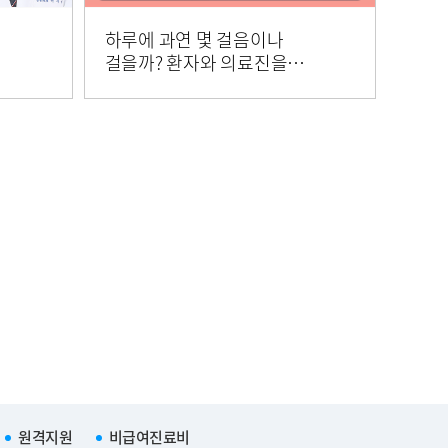
하루에 과연 몇 걸음이나
걸을까? 환자와 의료진을
외과
안전하게 만나게 돕는
환자이송팀 이길용 직원ㅣ
보일락 Vlog Ep.19
원격지원
비급여진료비