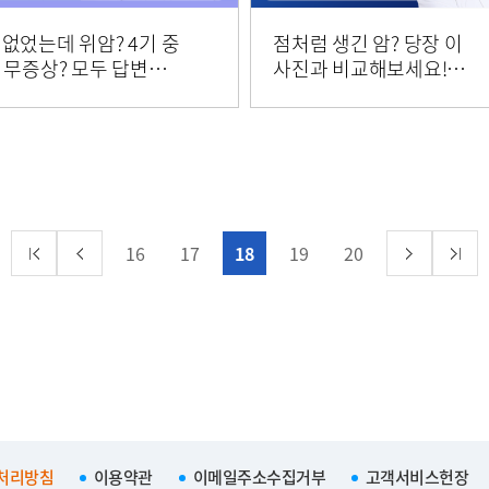
없었는데 위암? 4기 중
점처럼 생긴 암? 당장 이
 무증상? 모두 답변해
사진과 비교해보세요!
. 위암의 모든 것 [5분
피부암과 켈로이드_성형
보]
박지웅 교수 [건강강좌]
16
17
18
19
20
처리방침
이용약관
이메일주소수집거부
고객서비스헌장