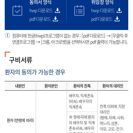
동의서 양식
위임장 양식
hwp 다운로드
hwp 다운로드
pdf 다운로드
pdf 다운로드
컴퓨터에 한글(hwp)프로그램이 없는 경우 : [pdf 다운로드] → [우클릭 후
연결프로그램] → [크롬, 아크로벳]을 선택하시면 pdf 출력이 가능합니다.
구비서류
환자의 동의가 가능한 경우
내원인
환자본인
환자의 친족
환자의 대리인
배우자, 직계존속
(비속), 배우자의
친족 이외에 지정
직계존속
대리인
※ 형제·자매:환자
(형제, 자매, 사위,
환자 (연령에 따라)
의 배우자 및 직계
며느리, 삼촌,
존속·비속, 배우자
이모, 고모, 친구,