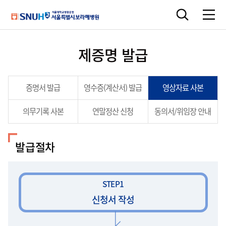
제증명 발급
증명서 발급
영수증(계산서) 발급
영상자료 사본
의무기록 사본
연말정산 신청
동의서/위임장 안내
발급절차
STEP1
신청서 작성