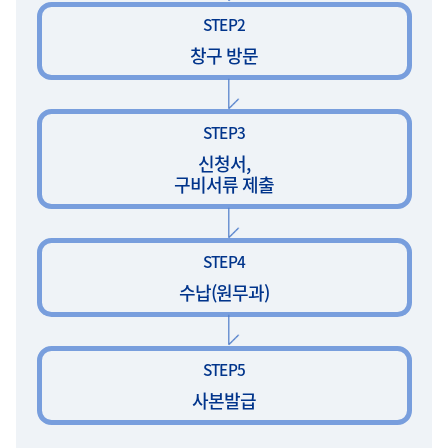
STEP2
창구 방문
STEP3
신청서,
구비서류 제출
STEP4
수납(원무과)
STEP5
사본발급