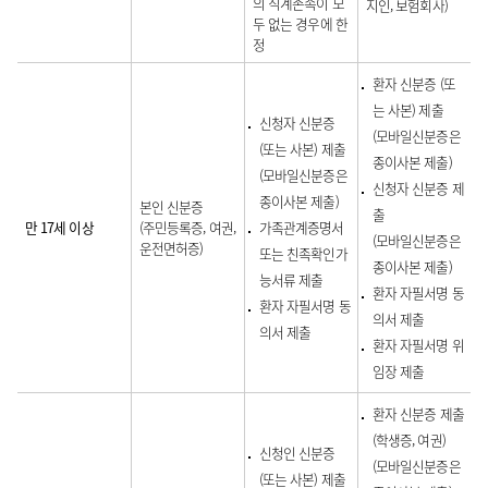
의 직계존속이 모
지인, 보험회사)
두 없는 경우에 한
정
환자 신분증 (또
는 사본) 제출
신청자 신분증
(모바일신분증은
(또는 사본) 제출
종이사본 제출)
(모바일신분증은
신청자 신분증 제
종이사본 제출)
본인 신분증
출
만 17세 이상
(주민등록증, 여권,
가족관계증명서
(모바일신분증은
운전면허증)
또는 친족확인가
종이사본 제출)
능서류 제출
환자 자필서명 동
환자 자필서명 동
의서 제출
의서 제출
환자 자필서명 위
임장 제출
환자 신분증 제출
(학생증, 여권)
신청인 신분증
(모바일신분증은
(또는 사본) 제출