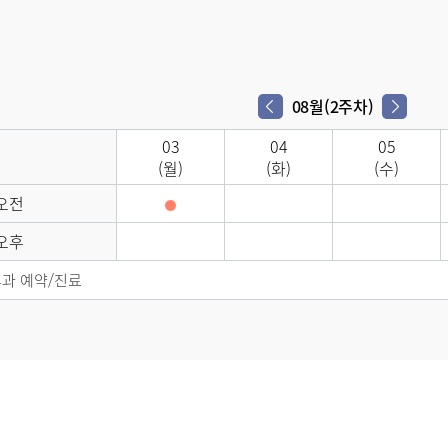
08월(2주차)
03
04
05
(월)
(화)
(수)
오전
오후
과 예약/진료