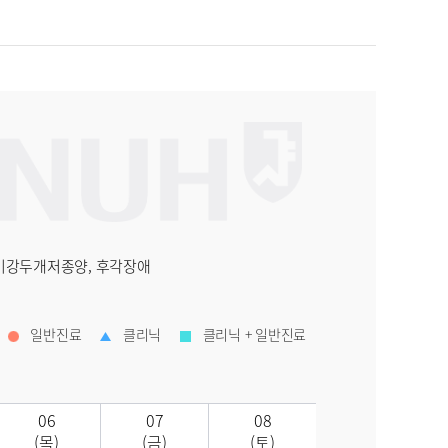
부비강두개저종양, 후각장애
일반진료
클리닉
클리닉 + 일반진료
06
07
08
(목)
(금)
(토)