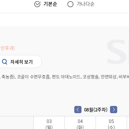
기본순
가나다순
인후과)
자세히 보기
, 축농증), 코골이 수면무호흡, 편도 아데노이드, 코성형술, 안면외상, 비
08월(2주차)
03
04
05
(월)
(화)
(수)