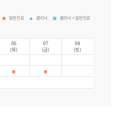
일반진료
클리닉
클리닉 + 일반진료
06
07
08
(목)
(금)
(토)