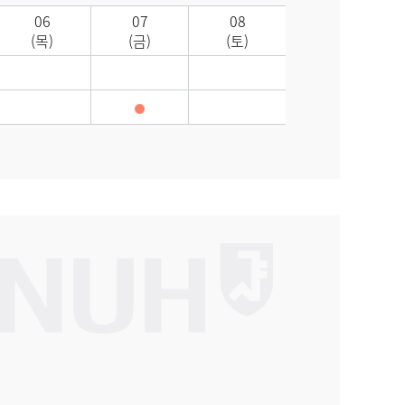
06
07
08
(목)
(금)
(토)