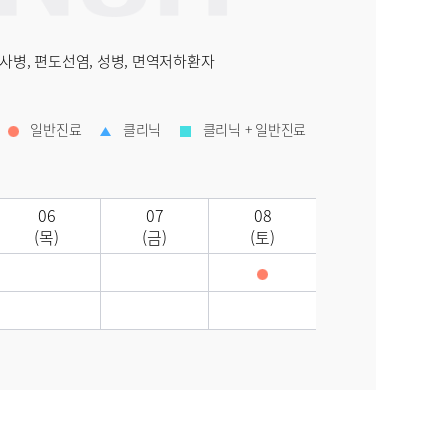
설사병, 편도선염, 성병, 면역저하환자
일반진료
클리닉
클리닉 + 일반진료
06
07
08
(목)
(금)
(토)