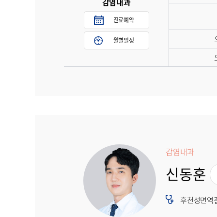
감염내과
진료예약
월별일정
감염내과
신동훈
후천성면역결