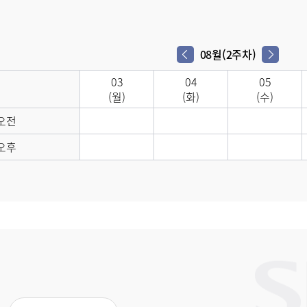
08월(2주차)
다음 주차
이전 주차
03
04
05
(월)
(화)
(수)
오전
오후