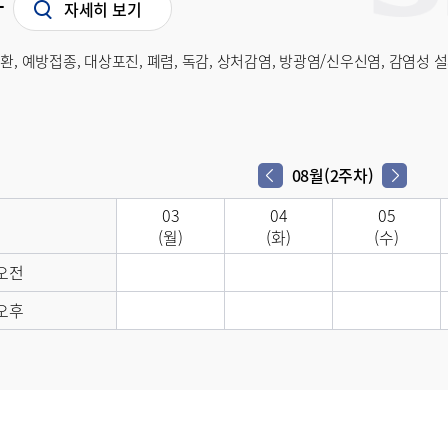
사
자세히 보기
환, 예방접종, 대상포진, 폐렴, 독감, 상처감염, 방광염/신우신염, 감염성 
08월(2주차)
다음 주차
이전 주차
03
04
05
(월)
(화)
(수)
오전
오후