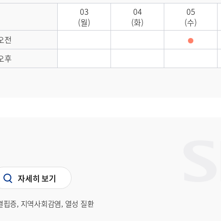
03
04
05
(월)
(화)
(수)
오전
오후
자세히 보기
핍증, 지역사회감염, 열성 질환