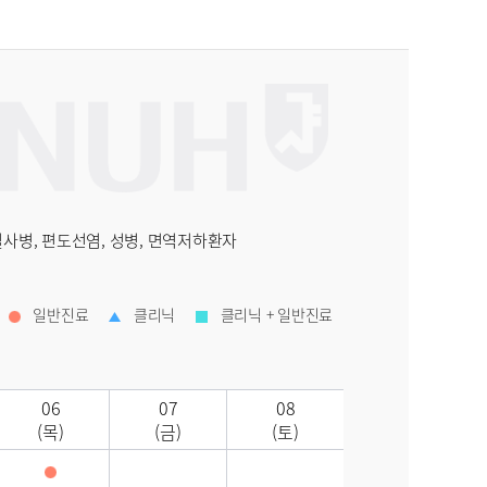
 설사병, 편도선염, 성병, 면역저하환자
일반진료
클리닉
클리닉 + 일반진료
06
07
08
(목)
(금)
(토)