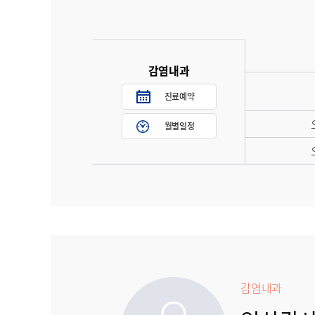
감염내과
진료예약
월별일정
감염내과