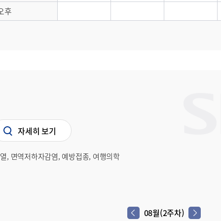
오후
자세히 보기
명열, 면역저하자감염, 예방접종, 여행의학
08월(2주차)
다음 주차
이전 주차