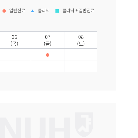
일반진료
클리닉
클리닉 + 일반진료
06
07
08
(목)
(금)
(토)