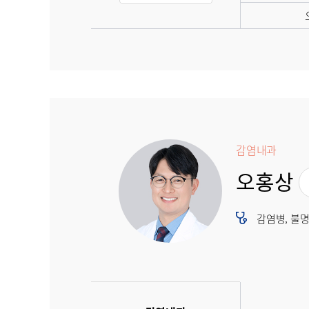
감염내과
오홍상
감염병, 불