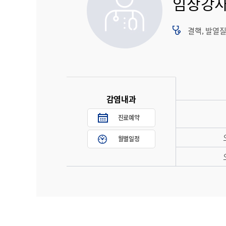
임상강
결핵, 발열질
감염내과
진료예약
월별일정