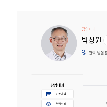
감염내과
박상원
결핵, 발열 
감염내과
진료예약
월별일정