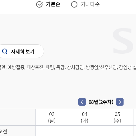
기본순
가나다순
자세히 보기
질환, 예방접종, 대상포진, 폐렴, 독감, 상처감염, 방광염/신우신염, 감염성
08월(2주차)
다음 주차
이전 주차
03
04
05
(월)
(화)
(수)
오전