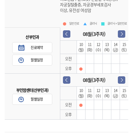
자궁질탈출증, 자궁경부세포검사
이상, 유전성 여성암
일반진료
클리닉
클리닉 + 일반진료
08월(3주차)
산부인과
10
11
12
13
14
15
진료예약
(월)
(화)
(수)
(목)
(금)
(토)
오전
월별일정
오후
08월(3주차)
부인암센터(산부인과)
10
11
12
13
14
15
(월)
(화)
(수)
(목)
(금)
(토)
월별일정
오전
오후