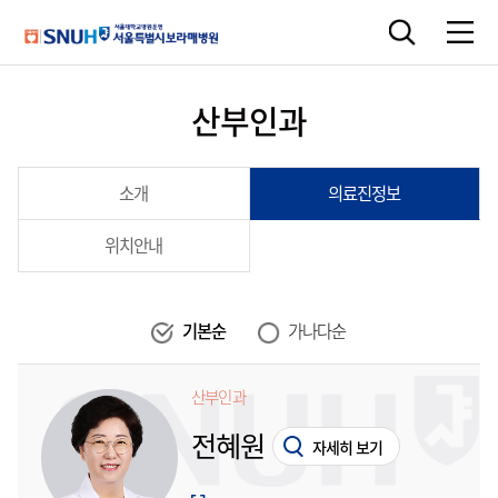
산부인과
소개
의료진정보
위치안내
기본순
가나다순
산부인과
전혜원
자세히 보기