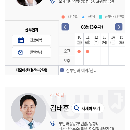
모체태아의학(정상임신, 고위험임신)
일반진료
클리닉
클리닉 + 일반진료
08월(3주차)
산부인과
10
11
12
13
14
15
진료예약
(월)
(화)
(수)
(목)
(금)
(토)
오전
월별일정
오후
다모아센터(산부인과)
산부인과 예약/진료
산부인과
김태훈
자세히 보기
부인과종양(부인암, 양성),
최소침습수술(로봇, 단일절개복강경),