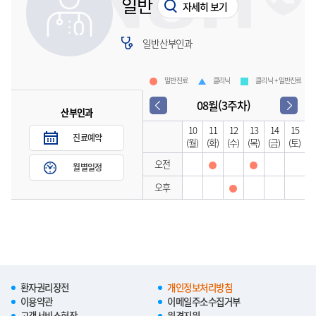
일반
자세히 보기
일반산부인과
일반진료
클리닉
클리닉 + 일반진료
08월(3주차)
산부인과
10
11
12
13
14
15
진료예약
(월)
(화)
(수)
(목)
(금)
(토)
오전
월별일정
오후
환자권리장전
개인정보처리방침
이용약관
이메일주소수집거부
고객서비스헌장
원격지원