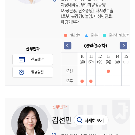
자궁내막증, 부인과양성종양
(자궁근종, 난소종양), 내시경수술
(로봇, 복강경), 불임, 미성년진료,
폐경기질환
일반진료
클리닉
클리닉 + 일반진료
08월(3주차)
산부인과
10
11
12
13
14
15
진료예약
(월)
(화)
(수)
(목)
(금)
(토)
오전
월별일정
오후
산부인과
김선민
자세히 보기