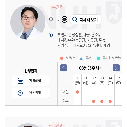
산부인과
이다용
자세히 보기
부인과 양성질환(자궁, 난소),
내시경수술(복강경, 자궁경, 로봇),
난임 및 가임력보존, 월경장애, 폐경
일반진료
클리닉
클리닉 + 일반진료
08월(3주차)
산부인과
10
11
12
13
14
15
진료예약
(월)
(화)
(수)
(목)
(금)
(토)
오전
월별일정
오후
산부인과