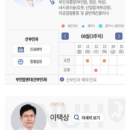
부인과종양(부인암, 양성, 악성),
내시경수술(로봇, 단일절개복강경),
자궁질탈출증 및 골반재건클리닉
일반진료
클리닉
클리닉 + 일반진료
08월(3주차)
산부인과
10
11
12
13
14
15
진료예약
(월)
(화)
(수)
(목)
(금)
(토)
오전
월별일정
오후
부인암센터(산부인과)
산부인과 예약/진료
산부인과
이택상
자세히 보기