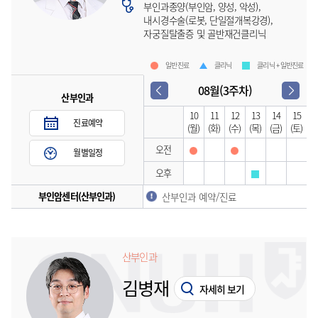
부인과종양(부인암, 양성, 악성),
내시경수술(로봇, 단일절개복강경),
자궁질탈출증 및 골반재건클리닉
일반진료
클리닉
클리닉 + 일반진료
08월(3주차)
산부인과
10
11
12
13
14
15
진료예약
(월)
(화)
(수)
(목)
(금)
(토)
오전
월별일정
오후
부인암센터(산부인과)
산부인과 예약/진료
산부인과
김병재
자세히 보기