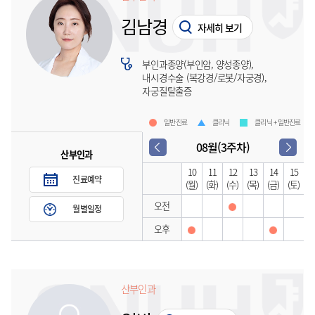
김남경
자세히 보기
부인과종양(부인암, 양성종양),
내시경수술 (복강경/로봇/자궁경),
자궁질탈출증
일반진료
클리닉
클리닉 + 일반진료
08월(3주차)
산부인과
10
11
12
13
14
15
진료예약
(월)
(화)
(수)
(목)
(금)
(토)
오전
월별일정
오후
산부인과