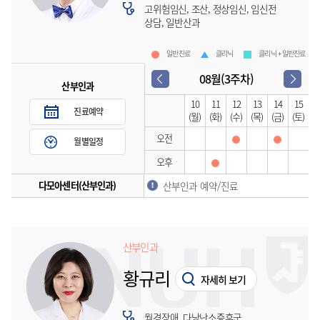
고위험임신, 조산, 정상임신, 임신전
상담, 일반산과
일반진료
클리닉
클리닉 + 일반진료
08월(3주차)
산부인과
10
11
12
13
14
15
진료예약
(월)
(화)
(수)
(목)
(금)
(토)
오전
월별일정
오후
다모아센터(산부인과)
산부인과 예약/진료
산부인과
황규리
자세히 보기
월경장애, 다낭난소증후군,