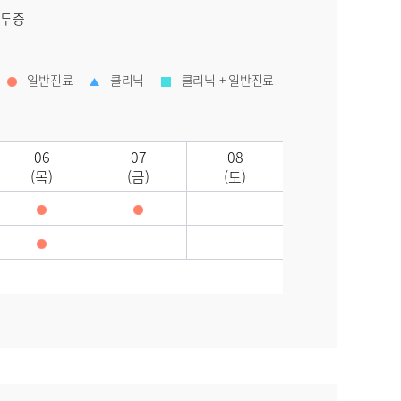
수두증
일반진료
클리닉
클리닉 + 일반진료
06
07
08
(목)
(금)
(토)