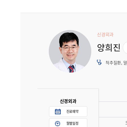
신경외과
양희진
척추질환, 
신경외과
진료예약
월별일정