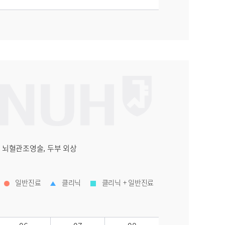
 뇌혈관조영술, 두부 외상
일반진료
클리닉
클리닉 + 일반진료