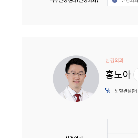
신경외과
신경외과
홍노아
뇌혈관질환(