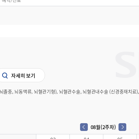
 예약/진료
자세히 보기
뇌졸중, 뇌동맥류, 뇌혈관기형), 뇌혈관수술, 뇌혈관내수술 (신경중재치료),
08월(2주차)
다음 주차
이전 주차