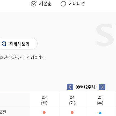
기본순
가나다순
자세히 보기
말초신경질환, 척추신경클리닉
08월(2주차)
다음 주차
이전 주차
03
04
05
(월)
(화)
(수)
오전