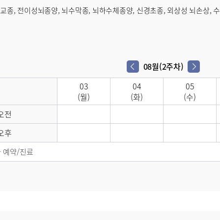
교종, 전이성뇌종양, 뇌수막종, 뇌하수체종양, 신경초종, 외상성 뇌손상, 
08월(2주차)
다음 주차
이전 주차
03
04
05
(월)
(화)
(수)
오전
오후
 예약/진료