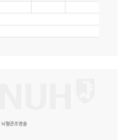
, 뇌혈관조영술