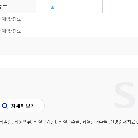
오후
 예약/진료
 예약/진료
자세히 보기
뇌졸중, 뇌동맥류, 뇌혈관기형), 뇌혈관수술, 뇌혈관내수술 (신경중재치료)