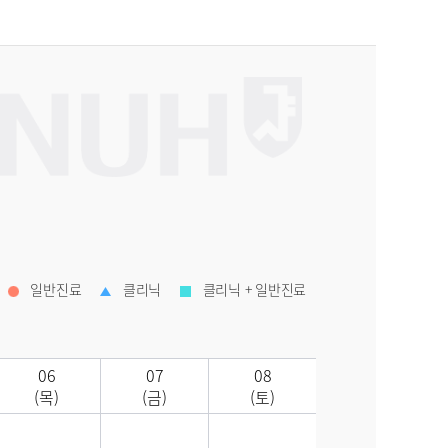
일반진료
클리닉
클리닉 + 일반진료
06
07
08
(목)
(금)
(토)