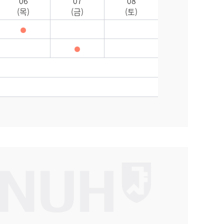
06
07
08
(목)
(금)
(토)