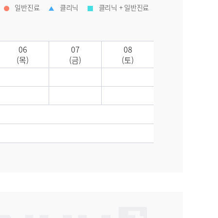
일반진료
클리닉
클리닉 + 일반진료
06
07
08
(목)
(금)
(토)