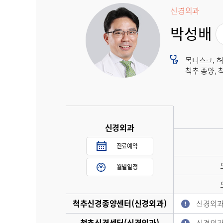
신경외과
박성배
목디스크, 허
척추 종양, 
신경외과
진료예약
월별일정
척추신경종양센터(신경외과)
신경외과
척추신경센터(신경외과)