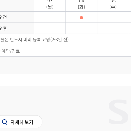
03
04
05
(월)
(화)
(수)
오전
오후
은 반드시 미리 등록 요망(2-3일 전)
 예약/진료
자세히 보기