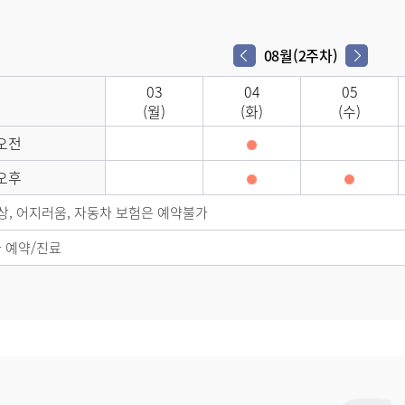
08월(2주차)
다음 주차
이전 주차
03
04
05
(월)
(화)
(수)
오전
오후
외상, 어지러움, 자동차 보험은 예약불가
 예약/진료