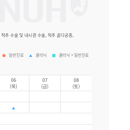
 척추 수술 및 내시경 수술, 척추 골다공증,
일반진료
클리닉
클리닉 + 일반진료
06
07
08
(목)
(금)
(토)