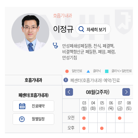
호흡기내과
이정규
자세히 보기
만성폐쇄성폐질환, 천식, 폐결핵,
비결핵항산균 폐질환, 폐암, 폐렴,
만성기침
일반진료
클리닉
클리닉 + 일반진료
호흡기내과
폐센터(호흡기내과) 예약/진료
08월(2주차)
폐센터(호흡기내과)
03
04
05
06
07
08
진료예약
(월)
(화)
(수)
(목)
(금)
(토)
오전
월별일정
오후