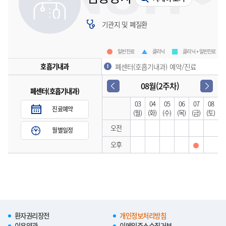
기관지 및 폐질환
일반진료
클리닉
클리닉 + 일반진료
호흡기내과
폐센터(호흡기내과) 예약/진료
08월(2주차)
폐센터(호흡기내과)
03
04
05
06
07
08
진료예약
(월)
(화)
(수)
(목)
(금)
(토)
오전
월별일정
오후
환자권리장전
개인정보처리방침
이용약관
이메일주소수집거부