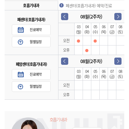
호흡기내과
폐센터(호흡기내과) 예약/진료
08월(2주차)
폐센터(호흡기내과)
03
04
05
06
07
08
진료예약
(월)
(화)
(수)
(목)
(금)
(토)
오전
월별일정
오후
08월(2주차)
폐암센터(호흡기내과)
03
04
05
06
07
08
진료예약
(월)
(화)
(수)
(목)
(금)
(토)
오전
월별일정
오후
호흡기내과