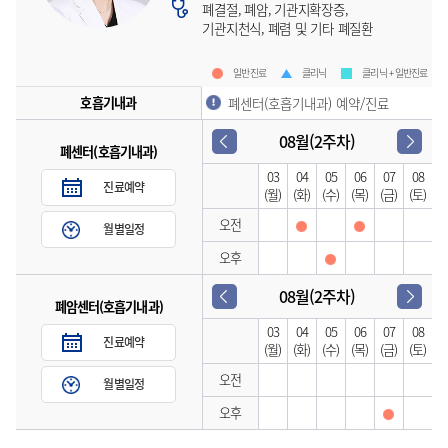
폐결절, 폐암, 기관지확장증,
기관지천식, 폐렴 및 기타 폐질환
일반진료
클리닉
클리닉 + 일반진료
호흡기내과
폐센터(호흡기내과) 예약/진료
08월(2주차)
폐센터(호흡기내과)
03
04
05
06
07
08
진료예약
(월)
(화)
(수)
(목)
(금)
(토)
오전
월별일정
오후
08월(2주차)
폐암센터(호흡기내과)
03
04
05
06
07
08
진료예약
(월)
(화)
(수)
(목)
(금)
(토)
오전
월별일정
오후