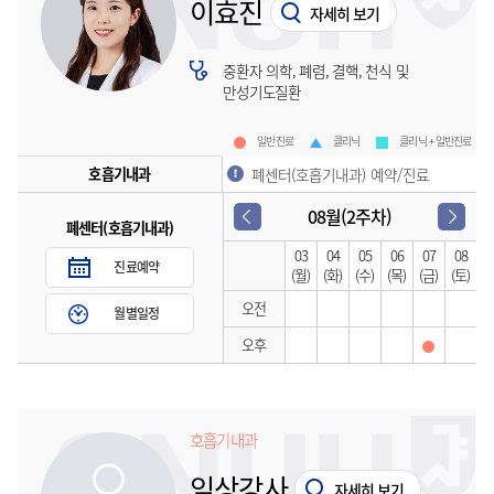
이효진
자세히 보기
중환자 의학, 폐렴, 결핵, 천식 및
만성기도질환
일반진료
클리닉
클리닉 + 일반진료
호흡기내과
폐센터(호흡기내과) 예약/진료
08월(2주차)
폐센터(호흡기내과)
03
04
05
06
07
08
진료예약
(월)
(화)
(수)
(목)
(금)
(토)
오전
월별일정
오후
호흡기내과
임상강사
자세히 보기