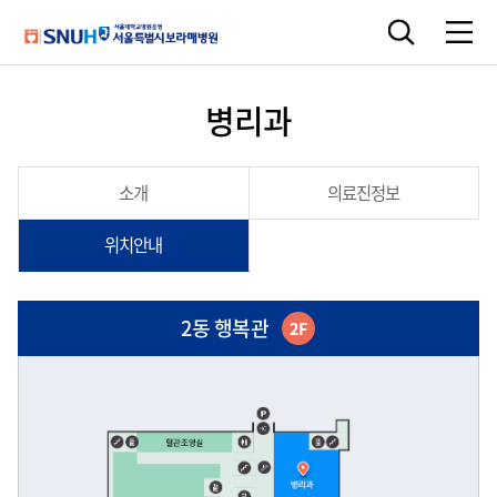
병리과
소개
의료진정보
위치안내
2동 행복관
2F