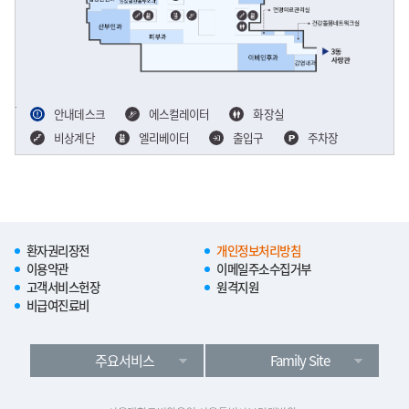
안내데스크
에스컬레이터
화장실
비상계단
엘리베이터
출입구
주차장
환자권리장전
개인정보처리방침
이용약관
이메일주소수집거부
고객서비스헌장
원격지원
비급여진료비
주요서비스
Family Site