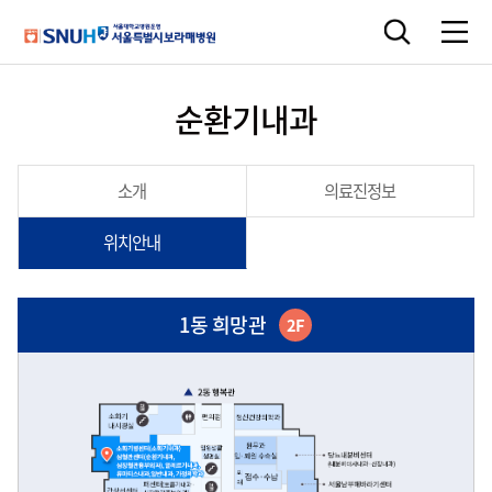
순환기내과
소개
의료진정보
위치안내
1동 희망관
2F