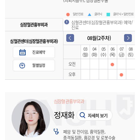
(의뢰서필수), 심장질환수술
일반진료
클리닉
클리닉 + 일반진료
심혈관센터(심장혈관흉부외과) 예약/
심장혈관흉부외과
진료
08월(2주차)
심혈관센터(심장혈관흉부외과)
03
04
05
06
07
08
진료예약
(월)
(화)
(수)
(목)
(금)
(토)
오전
월별일정
오후
심장혈관흉부외과
정재화
자세히 보기
폐암 및 전이암, 흉막질환,
종격동질환, 흉강경 및 로봇수술