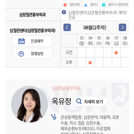
일반진료
클리닉
클리닉 + 일반진료
심혈관센터(심장혈관흉부외과) 예약/
심장혈관흉부외과
진료
08월(2주차)
심혈관센터(심장혈관흉부외과)
03
04
05
06
07
08
진료예약
(월)
(화)
(수)
(목)
(금)
(토)
오전
월별일정
오후
심장혈관흉부외과
옥유정
자세히 보기
관상동맥질환, 심장판막, 대동맥, 로봇
수술, 최소 침습 심장수술,
체외순환보조(에크모), 미로절제