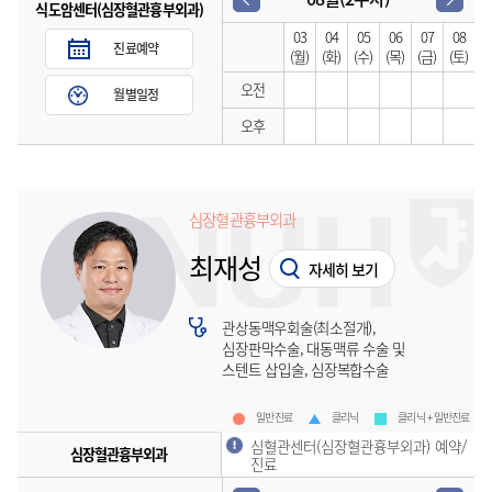
식도암센터(심장혈관흉부외과)
03
04
05
06
07
08
진료예약
(월)
(화)
(수)
(목)
(금)
(토)
오전
월별일정
오후
심장혈관흉부외과
최재성
자세히 보기
관상동맥우회술(최소절개),
심장판막수술, 대동맥류 수술 및
스텐트 삽입술, 심장복합수술
일반진료
클리닉
클리닉 + 일반진료
심혈관센터(심장혈관흉부외과) 예약/
심장혈관흉부외과
진료