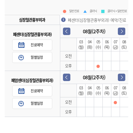
일반진료
클리닉
클리닉 + 일반진료
심장혈관흉부외과
폐센터(심장혈관흉부외과) 예약/진료
08월(2주차)
폐센터(심장혈관흉부외과)
03
04
05
06
07
08
진료예약
(월)
(화)
(수)
(목)
(금)
(토)
오전
월별일정
오후
08월(2주차)
폐암센터(심장혈관흉부외과)
03
04
05
06
07
08
진료예약
(월)
(화)
(수)
(목)
(금)
(토)
오전
월별일정
오후