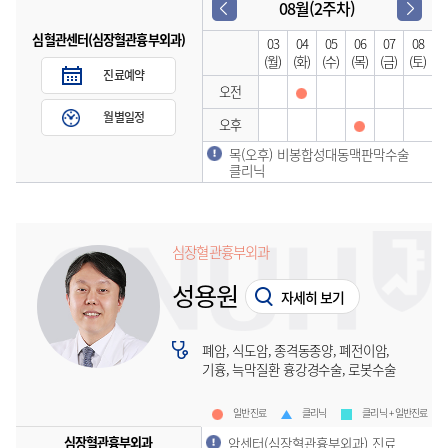
08월(2주차)
심혈관센터(심장혈관흉부외과)
03
04
05
06
07
08
(월)
(화)
(수)
(목)
(금)
(토)
진료예약
오전
월별일정
오후
목(오후) 비봉합성대동맥판막수술
클리닉
심장혈관흉부외과
성용원
자세히 보기
폐암, 식도암, 종격동종양, 폐전이암,
기흉, 늑막질환 흉강경수술, 로봇수술
일반진료
클리닉
클리닉 + 일반진료
심장혈관흉부외과
암센터(심장혈관흉부외과) 진료