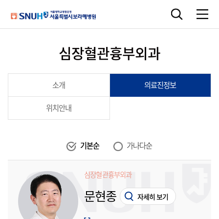
심장혈관흉부외과
소개
의료진정보
위치안내
기본순
가나다순
심장혈관흉부외과
문현종
자세히 보기