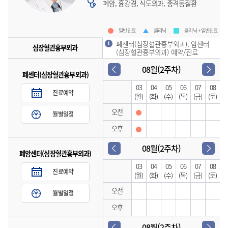
폐암, 흉강경, 식도외과, 종격동질환
일반진료
클리닉
클리닉 + 일반진료
폐센터(심장혈관흉부외과), 암센터
심장혈관흉부외과
(심장혈관흉부외과) 예약/진료
08월(2주차)
폐센터(심장혈관흉부외과)
03
04
05
06
07
08
진료예약
(월)
(화)
(수)
(목)
(금)
(토)
오전
월별일정
오후
08월(2주차)
폐암센터(심장혈관흉부외과)
03
04
05
06
07
08
진료예약
(월)
(화)
(수)
(목)
(금)
(토)
오전
월별일정
오후
08월(2주차)