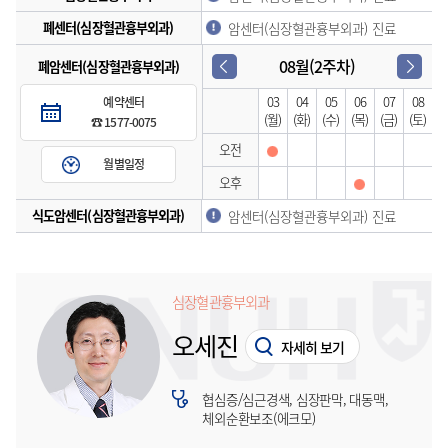
폐센터(심장혈관흉부외과)
암센터(심장혈관흉부외과) 진료
08월(2주차)
폐암센터(심장혈관흉부외과)
03
04
05
06
07
08
예약센터
(월)
(화)
(수)
(목)
(금)
(토)
☎ 1577-0075
오전
월별일정
오후
식도암센터(심장혈관흉부외과)
암센터(심장혈관흉부외과) 진료
심장혈관흉부외과
오세진
자세히 보기
협심증/심근경색, 심장판막, 대동맥,
체외순환보조(에크모)